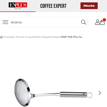
Anasayfa
Pişirme Grubu
Mutfak Gereçleri
Kevgir
WMF Profi Plus Süzme Kevgiri