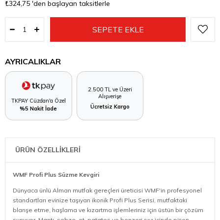
₺324,75
'den başlayan taksitlerle
AYRICALIKLAR
2.500 TL ve Üzeri
Alışverişe
TKPAY Cüzdan'a Özel
Ücretsiz Kargo
%5 Nakit İade
ÜRÜN ÖZELLİKLERİ
WMF Profi Plus Süzme Kevgiri
Dünyaca ünlü Alman mutfak gereçleri üreticisi WMF'in profesyonel
standartları evinize taşıyan ikonik Profi Plus Serisi, mutfaktaki
blanşe etme, haşlama ve kızartma işlemleriniz için üstün bir çözüm
sunuyor. Mantı, sebze, et, patates ve benzeri sıvı içinde pişen