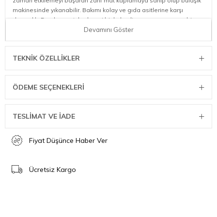
zaman etkilemeyi başaran zarif mat kaplamaya sahip olup bulaşık
makinesinde yıkanabilir. Bakımı kolay ve gıda asitlerine karşı
dayanıklı. Bu şık sepet, herhangi bir kahvaltı masasına çarpıcı bir
katkı sağlar.
Devamını Göster
TEKNIK ÖZELLIKLER
ÖDEME SEÇENEKLERI
TESLİMAT VE İADE
Fiyat Düşünce Haber Ver
Ücretsiz Kargo