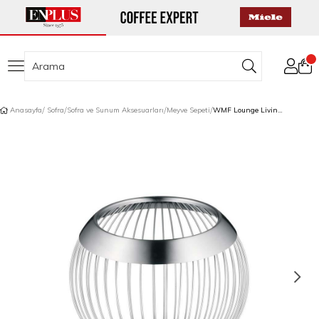
Anasayfa
Sofra
Sofra ve Sunum Aksesuarları
Meyve Sepeti
WMF Lounge Living Meyve Sepeti 13 cm