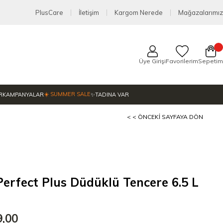
PlusCare
İletişim
Kargom Nerede
Mağazalarımız
Üye Girişi
Favorilerim
Sepetim
☀️ SUMMER SALE
R
KAMPANYALAR
✨TADINA VAR
< < ÖNCEKI SAYFAYA DÖN
rfect Plus Düdüklü Tencere 6.5 L
9,00