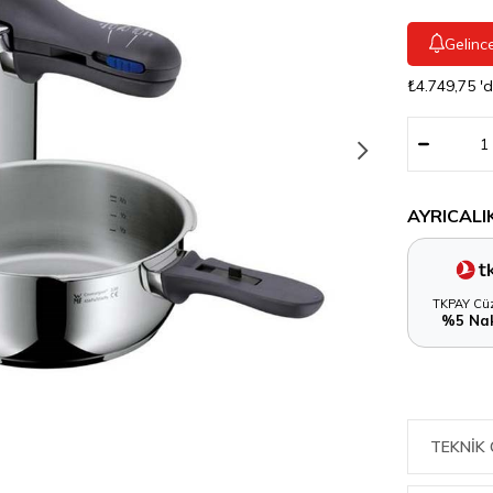
Gelinc
₺4.749,75
'
AYRICALI
TKPAY Cüz
%5 Nak
TEKNIK 