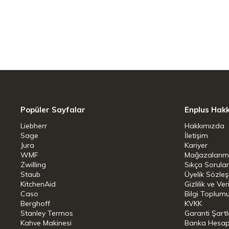
koruması hakkında bilgi verir ve tence
WMF Perfect Plus ayrıca ocaklarda ku
malzeme Cromargan tencereleri darbeler
TransTherm tabanı sayesinde her tür oc
kullanım, mutfakta basit birer yardımcı h
Boyut: 30 cm
Popüler Sayfalar
Enplus Hak
Ağırlık: 5825 gr
Liebherr
Hakkımızda
Sage
İletişim
Çap: 22 cm
Jura
Kariyer
WMF
Mağazalarım
Ocak Çapı: 18 cm
Zwilling
Sıkça Sorula
Staub
Üyelik Sözle
KitchenAid
Ocak Tipi: Gaz, Indüksiyon, Elektrikli, S
Gizlilik ve Ver
Caso
Bilgi Toplumu
Berghoff
KVKK
Materyal: Cromargan 18/10 Paslanmaz
Stanley Termos
Garanti Şartl
Kahve Makinesi
Banka Hesap B