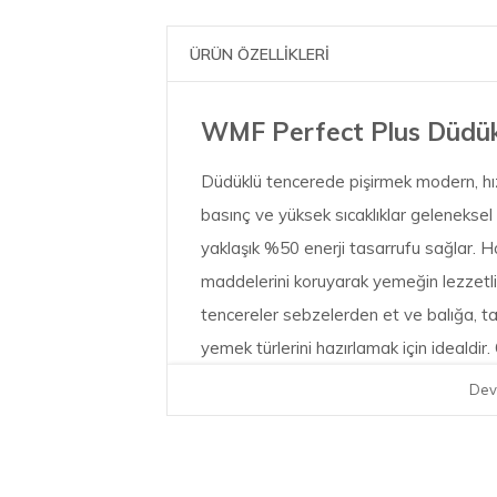
ÜRÜN ÖZELLİKLERİ
WMF Perfect Plus Düdükl
Düdüklü tencerede pişirmek modern, hızlı
basınç ve yüksek sıcaklıklar gelenekse
yaklaşık %50 enerji tasarrufu sağlar. Ha
maddelerini koruyarak yemeğin lezzetli 
tencereler sebzelerden et ve balığa, ta
yemek türlerini hazırlamak için idealdi
ideal şekilde pişer. Düdüklü tencere ayrı
Dev
çıkar. Özet olarak her açıdan mükemme
düdüklü tencerelerde kanıtlanmış teknol
üzerindedir, net pişirme sinyali üzerind