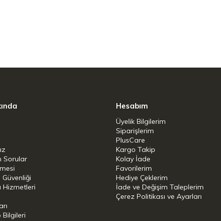
re sapı ve yan kulptaki alev koruması sayesinde
llanıma uygundur. gaz sobası. Paslanmaz
e karşı korur ve uzun bir servis ömrü sağlar.
akta kullanılabilen buhar tencerelerini kolay
aline getiriyor.
kında
Hesabım
Üyelik Bilgilerim
Siparişlerim
PlusCare
ız
Kargo Takip
n Sorular
Kolay İade
şmesi
Favorilerim
eramik
i Güvenliği
Hediye Çeklerim
 Hizmetleri
İade ve Değişim Taleplerim
Çerez Politikası ve Ayarları
 Çelik
arı
ilgileri