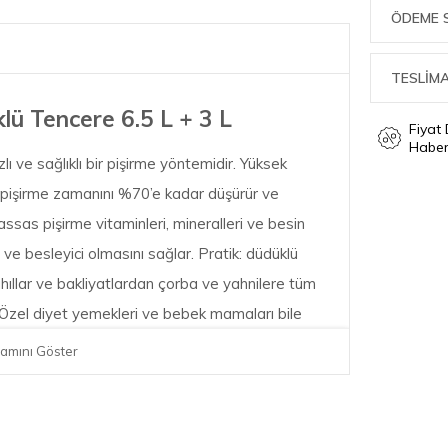
ÖDEME 
TESLİMA
ü Tencere 6.5 L + 3 L
Fiyat
Haber
 ve sağlıklı bir pişirme yöntemidir. Yüksek
l pişirme zamanını %70’e kadar düşürür ve
ssas pişirme vitaminleri, mineralleri ve besin
ve besleyici olmasını sağlar. Pratik: düdüklü
hıllar ve bakliyatlardan çorba ve yahnilere tüm
r. Özel diyet yemekleri ve bebek mamaları bile
ca kolay kullanımı ve güvenlik özellikleri ile öne
amını Göster
l ve vazgeçilmezdir. Bu koleksiyondaki
oji modern tasarımla buluşuyor. Kontroller kulp
eki halkalar, pişirme seviyesi ve kalan basınç