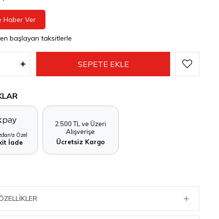
e Haber Ver
den başlayan taksitlerle
KLAR
2.500 TL ve Üzeri
Alışverişe
dan'a Özel
Ücretsiz Kargo
it İade
ÖZELLIKLER