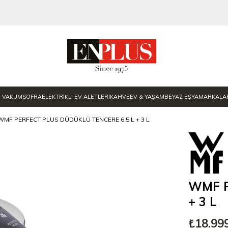
E VAKUM
SOFRA
ELEKTRİKLİ EV ALETLERİ
KAHVE
EV & YAŞAM
BEYAZ EŞYA
MARKALA
WMF PERFECT PLUS DÜDÜKLÜ TENCERE 6.5 L + 3 L
WMF Pe
+ 3 L
₺18.99