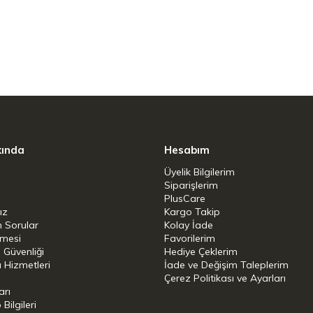
m ve şeklini koruyan uzun ömürlü esneklik için
 zarif bir dokunuş getiriyor
a getirmeyi mümkün kılar; böylece rahat ve
kında
Hesabım
 sağlar
Üyelik Bilgilerim
Siparişlerim
PlusCare
ız
Kargo Takip
n Sorular
Kolay İade
şmesi
Favorilerim
i Güvenliği
Hediye Çeklerim
 Hizmetleri
İade ve Değişim Taleplerim
Çerez Politikası ve Ayarları
arı
aşık makinesinde yıkanabilir, su geçirmez
ilgileri