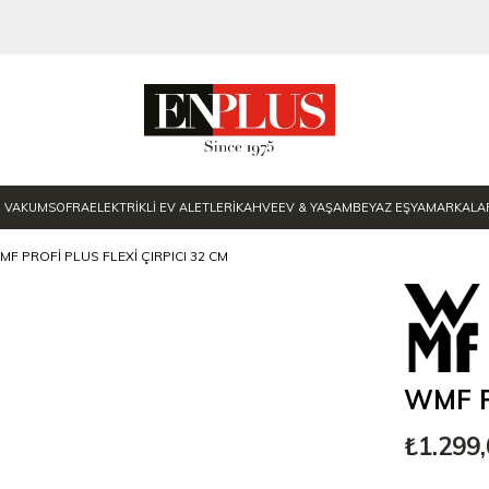
E VAKUM
SOFRA
ELEKTRİKLİ EV ALETLERİ
KAHVE
EV & YAŞAM
BEYAZ EŞYA
MARKALA
MF PROFI PLUS FLEXI ÇIRPICI 32 CM
WMF Pr
₺1.299