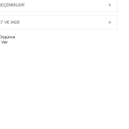
SEÇENEKLERI
T VE İADE
 Düşünce
 Ver