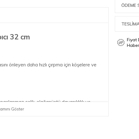
ÖDEME 
TESLİMA
pıcı 32 cm
Fiyat
Haber
sını önleyen daha hızlı çırpma için köşelere ve
paslanmaz çelik, olağanüstü dayanıklılık ve
amını Göster
mat yüzey.