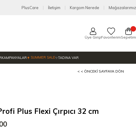
PlusCare
İletişim
Kargom Nerede
Mağazalarımız
Üye Girişi
Favorilerim
Sepetim
☀️ SUMMER SALE
R
KAMPANYALAR
✨TADINA VAR
< < ÖNCEKI SAYFAYA DÖN
ofi Plus Flexi Çırpıcı 32 cm
,00