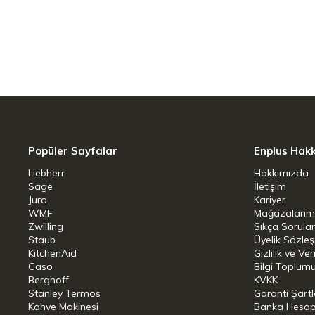
Gözlü kanca ve ön kısım, sağlam kullanı
sapın içine yapıştırılmıştır.
Zamansız Tasarım
Zamansız, sofistike estetik her mutfağa
Kayar Halka
Entegre kayar halka, kabloları bir aray
Popüler Sayfalar
Enplus Hak
yerden tasarruf sağlayan bir depolama
Liebherr
Hakkımızda
Sage
İletişim
Jura
Kariyer
Kullanışlı Göz
WMF
Mağazalarım
Zwilling
Sıkça Sorula
Çok amaçlı bir kullanım imkanı sağlar
Staub
Üyelik Sözle
KitchenAid
Gizlilik ve Ver
Bulaşık Makinesinde Yıkanabilir
Caso
Bilgi Toplumu
Berghoff
KVKK
Stanley Termos
Garanti Şartl
Her seferinde mükemmel hijyen için bul
Kahve Makinesi
Banka Hesap B