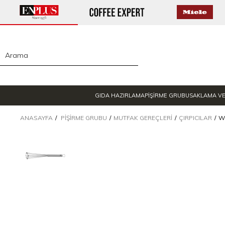
GIDA HAZIRLAMA
PİŞİRME GRUBU
SAKLAMA V
ANASAYFA
PIŞIRME GRUBU
MUTFAK GEREÇLERI
ÇIRPICILAR
W