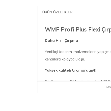
ÜRÜN ÖZELLİKLERİ
WMF Profi Plus Flexi Çır
Daha Hızlı Çırpma
Yenilikçi tasarım, malzemelerin yapışma
kenarlara kolayca ulaşır.
Yüksek kaliteli Cromargan®
Şık Cromargan®'dan üretilmiştir: 18/10 
Dev
asla etkilemeyi başaramayan zarif bir 
Uzun Ömürlü