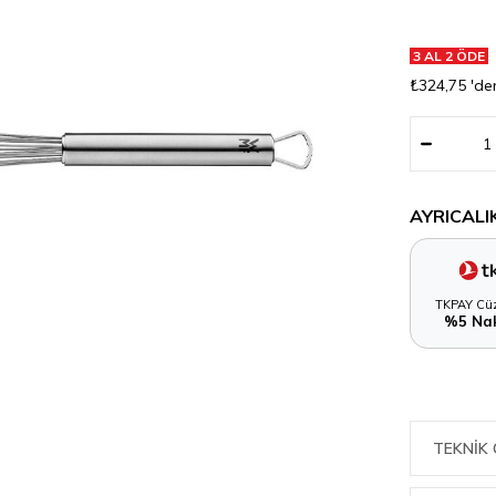
3 AL 2 ÖDE
₺324,75
'de
AYRICALI
TKPAY Cüz
%5 Nak
TEKNIK 