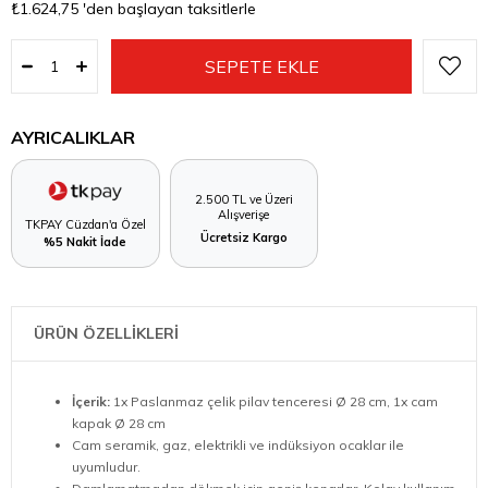
₺1.624,75
'den başlayan taksitlerle
AYRICALIKLAR
2.500 TL ve Üzeri
Alışverişe
TKPAY Cüzdan'a Özel
Ücretsiz Kargo
%5 Nakit İade
ÜRÜN ÖZELLİKLERİ
İçerik:
1x Paslanmaz çelik pilav tenceresi Ø 28 cm, 1x cam
kapak Ø 28 cm
Cam seramik, gaz, elektrikli ve indüksiyon ocaklar ile
uyumludur.