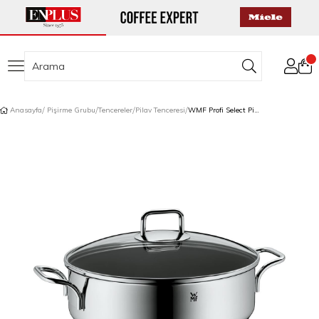
Anasayfa
Pişirme Grubu
Tencereler
Pilav Tenceresi
WMF Profi Select Pilav Tenceresi 28 cm