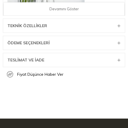
Devamını Göster
TEKNIK ÖZELLIKLER
ÖDEME SEÇENEKLERI
Mükemmel şampanya kadehi
TESLİMAT VE İADE
Şampanya ve prosecco'dan cava veya crémant'a kadar, köpüklü
şarabın tadını en iyi sofistike dar bir flütten çıkarabilirsiniz.
Fiyat Düşünce Haber Ver