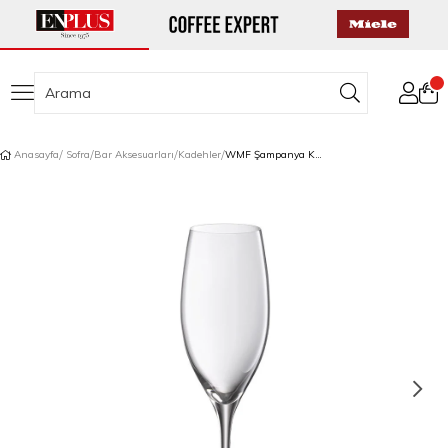
Anasayfa
Sofra
Bar Aksesuarları
Kadehler
WMF Şampanya Kadehi Seti 6'lı