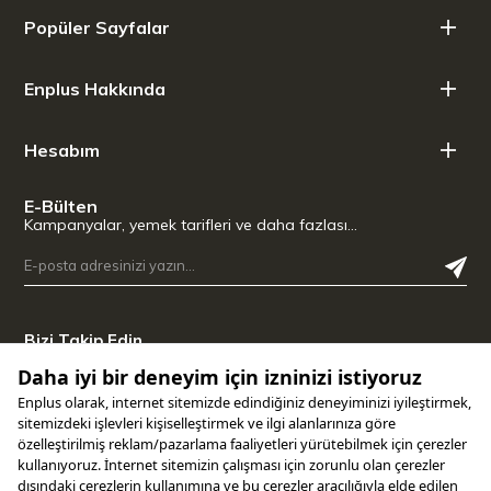
Popüler Sayfalar
Enplus Hakkında
Hesabım
İdeal biçim
İnce şekli karbondioksitin çok hızlı buharlaşmasını önler, böylece
E-Bülten
köpüklü şarabın kabarcıklı efervesansını daha uzun süre korur.
Kampanyalar, yemek tarifleri ve daha fazlası…
Bizi Takip Edin
Uygulamamızı İndirin