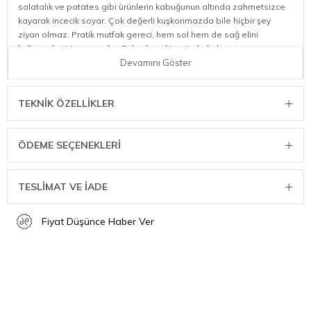
salatalık ve patates gibi ürünlerin kabuğunun altında zahmetsizce
kayarak incecik soyar. Çok değerli kuşkonmazda bile hiçbir şey
ziyan olmaz. Pratik mutfak gereci, hem sol hem de sağ elini
kullananlar için uygundur. Bulaşık makinesinde kolayca
temizlenebilir ve pratik halkasıyla kancalara asılarak yerden
Devamını Göster
tasarruf sağlayabilir.
Materyal: Cromargan® 18/10 Paslanmaz Çelik
TEKNIK ÖZELLIKLER
Boyut: 24 cm
ÖDEME SEÇENEKLERI
TESLİMAT VE İADE
Fiyat Düşünce Haber Ver