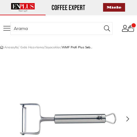
Anasayfa
Gıda Hazırlama
Soyacaklar
WMF Profi Plus Sebze/Meyve Soyacağı