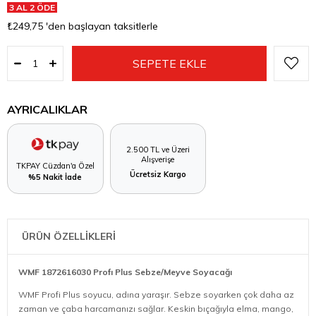
3 AL 2 ÖDE
₺249,75
'den başlayan taksitlerle
AYRICALIKLAR
2.500 TL ve Üzeri
Alışverişe
TKPAY Cüzdan'a Özel
Ücretsiz Kargo
%5 Nakit İade
ÜRÜN ÖZELLİKLERİ
WMF 1872616030 Profı Plus Sebze/Meyve Soyacağı
WMF Profi Plus soyucu, adına yaraşır. Sebze soyarken çok daha az
zaman ve çaba harcamanızı sağlar. Keskin bıçağıyla elma, mango,