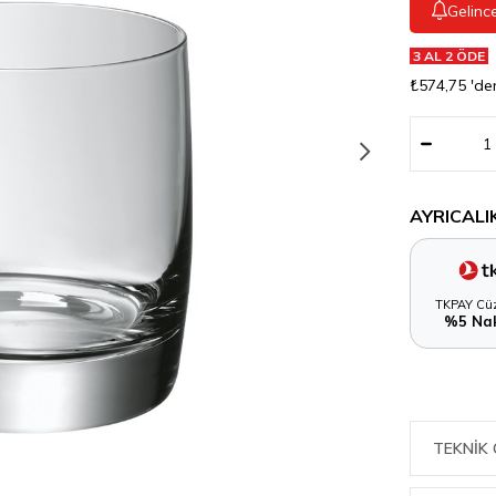
Gelinc
3 AL 2 ÖDE
₺574,75
'de
AYRICALI
TKPAY Cüz
%5 Nak
TEKNIK 