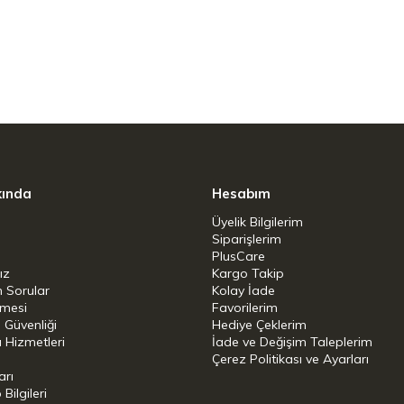
kında
Hesabım
Üyelik Bilgilerim
Siparişlerim
PlusCare
ız
Kargo Takip
n Sorular
Kolay İade
şmesi
Favorilerim
i Güvenliği
Hediye Çeklerim
 Hizmetleri
İade ve Değişim Taleplerim
Çerez Politikası ve Ayarları
arı
ilgileri