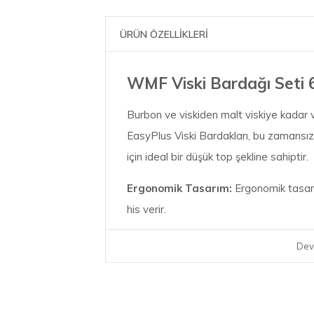
ÜRÜN ÖZELLİKLERİ
WMF Viski Bardağı Seti 6'
Burbon ve viskiden malt viskiye kadar visk
EasyPlus Viski Bardakları, bu zamansız
için ideal bir düşük top şekline sahiptir.
Ergonomik Tasarım:
Ergonomik tasarı
his verir.
Üstün Kalite:
Zarif kristal camdan üre
Dev
makinesinde yıkanabilir.
Zarif kristal camdan üretilmiştir.