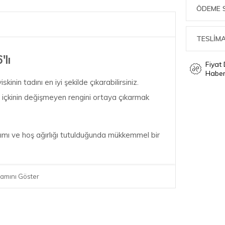
ÖDEME 
TESLİMA
lı
Fiyat
Haber
inin tadını en iyi şekilde çıkarabilirsiniz.
 içkinin değişmeyen rengini ortaya çıkarmak
mı ve hoş ağırlığı tutulduğunda mükkemmel bir
tilen bu bardaklar hem çekici hem de bulaşık
amını Göster