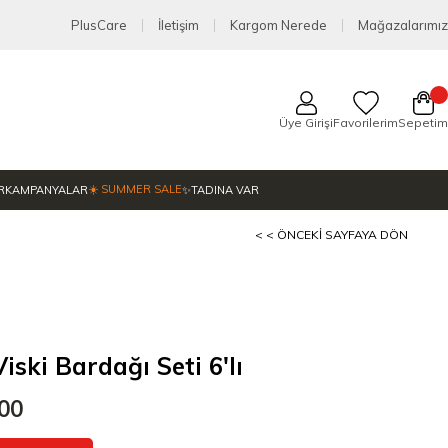
PlusCare
İletişim
Kargom Nerede
Mağazalarımız
Üye Girişi
Favorilerim
Sepetim
☀️ SUMMER SALE
R
KAMPANYALAR
✨TADINA VAR
< < ÖNCEKI SAYFAYA DÖN
ski Bardağı Seti 6'lı
,00