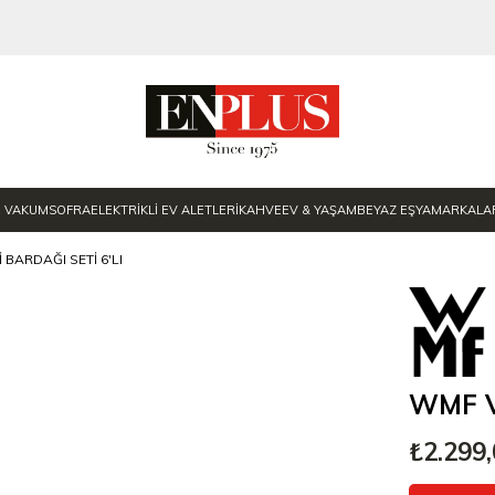
E VAKUM
SOFRA
ELEKTRİKLİ EV ALETLERİ
KAHVE
EV & YAŞAM
BEYAZ EŞYA
MARKALA
 BARDAĞI SETI 6'LI
WMF Vi
₺2.299