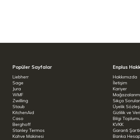
Bulaşık makinesinde yıkanabilir.
Yükseklik: 9.5 cm
Kapasite: 300 ml
Popüler Sayfalar
Enplus Hak
Liebherr
Hakkımızda
Sage
İletişim
Jura
Kariyer
WMF
Mağazalarım
Zwilling
Sıkça Sorula
Staub
Üyelik Sözle
KitchenAid
Gizlilik ve Ver
Caso
Bilgi Toplumu
Berghoff
KVKK
Stanley Termos
Garanti Şartl
Kahve Makinesi
Banka Hesap B