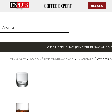
GIDA HAZIRLAMA
PİŞİRME GRUBU
SAKLAMA V
ANASAYFA
SOFRA
BAR AKSESUARLARI
KADEHLER
WMF VISKI