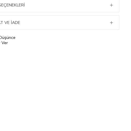
SEÇENEKLERI
T VE İADE
 Düşünce
 Ver