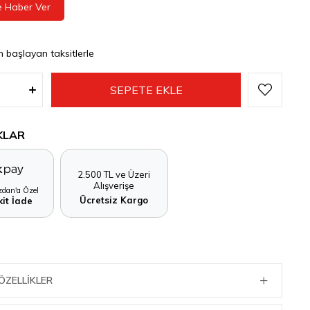
e Haber Ver
n başlayan taksitlerle
KLAR
2.500 TL ve Üzeri
Alışverişe
dan'a Özel
Ücretsiz Kargo
it İade
ÖZELLIKLER