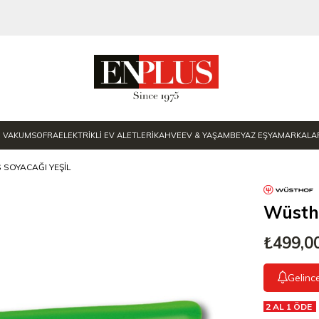
E VAKUM
SOFRA
ELEKTRİKLİ EV ALETLERİ
KAHVE
EV & YAŞAM
BEYAZ EŞYA
MARKALA
SOYACAĞI YEŞIL
Wüstho
₺499,0
Gelinc
2 AL 1 ÖDE