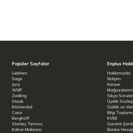
Rahat, ergonomik sap
Almanya Solingen de üretilmiştir.
Ürün yüksekliği 7 cm
Ürün uzunluğu 10 cm
Popüler Sayfalar
Enplus Hak
Liebherr
Hakkımızda
Sage
İletişim
Jura
Kariyer
WMF
Mağazalarım
Zwilling
Sıkça Sorula
Staub
Üyelik Sözle
KitchenAid
Gizlilik ve Ver
Caso
Bilgi Toplumu
Berghoff
KVKK
Stanley Termos
Garanti Şartl
Kahve Makinesi
Banka Hesap B