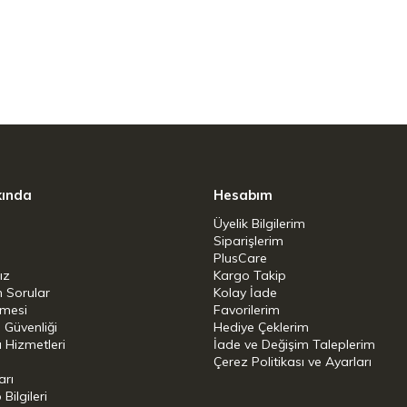
kında
Hesabım
Üyelik Bilgilerim
Siparişlerim
PlusCare
ız
Kargo Takip
n Sorular
Kolay İade
şmesi
Favorilerim
i Güvenliği
Hediye Çeklerim
 Hizmetleri
İade ve Değişim Taleplerim
Çerez Politikası ve Ayarları
arı
ilgileri