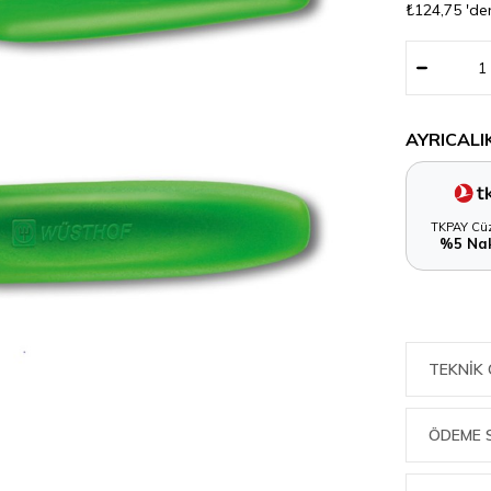
₺124,75
'de
AYRICALI
TKPAY Cüz
%5 Nak
TEKNIK 
ÖDEME 