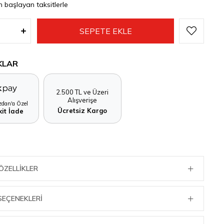
n başlayan taksitlerle
KLAR
2.500 TL ve Üzeri
Alışverişe
dan'a Özel
Ücretsiz Kargo
it İade
ÖZELLIKLER
SEÇENEKLERI