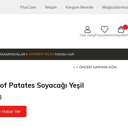
PlusCare
İletişim
Kargom Nerede
Mağazalarımız
Üye Girişi
Favorilerim
Sepetim
☀️ SUMMER SALE
R
KAMPANYALAR
✨TADINA VAR
< < ÖNCEKI SAYFAYA DÖN
f Patates Soyacağı Yeşil
0
e Haber Ver