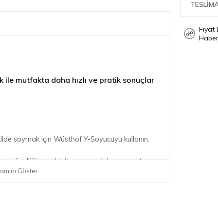
TESLİMA
Fiyat
Haber
ile mutfakta daha hızlı ve pratik sonuçlar
ekilde soymak için Wüsthof Y-Soyucuyu kullanın.
 soyma özelliğine sahiptir ve yuvarlak sapa yatay
amını Göster
lı, kolay ve eklemlere karşı nazik hale getirir.
a soyar