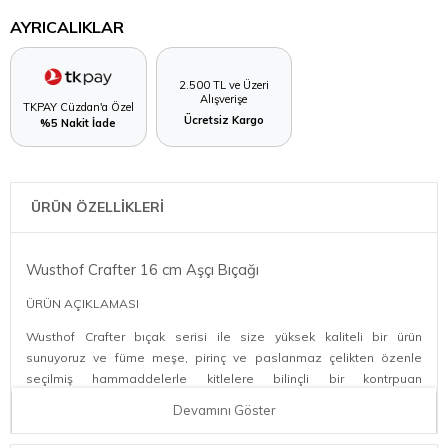
AYRICALIKLAR
2.500 TL ve Üzeri
Alışverişe
TKPAY Cüzdan'a Özel
Ücretsiz Kargo
%5 Nakit İade
ÜRÜN ÖZELLİKLERİ
Wusthof Crafter 16 cm Aşçı Bıçağı
ÜRÜN AÇIKLAMASI
Wusthof Crafter bıçak serisi ile size yüksek kaliteli bir ürün
sunuyoruz ve füme meşe, pirinç ve paslanmaz çelikten özenle
seçilmiş hammaddelerle kitlelere bilinçli bir kontrpuan
oluşturuyoruz. Her bir mutfak ustası için dayanıklı pişirme aletlerini
Devamını Göster
tam olarak bu şekilde oluşturuyoruz.