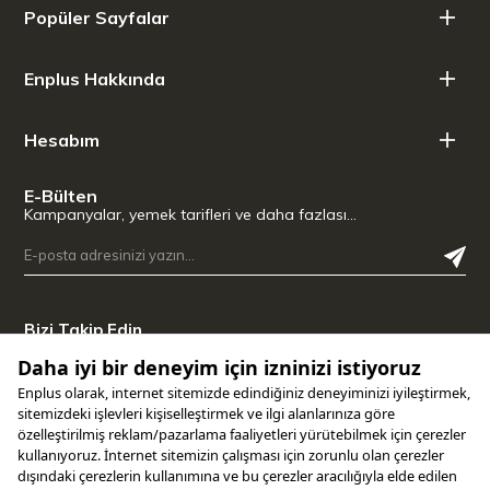
Çelik Kalitesi: X50CrMoV15 Paslanmaz Çelik
Popüler Sayfalar
Bıçak Sertliği: 56 HRC
Bıçak Yüzeyi: Migaki | Cilalı
Enplus Hakkında
Çeliğin Menşei: Almanya
Bileme Tipi: Çift Eğim
Net Ağırlık: 181 g
Hesabım
Ölçü Bilgileri:
Bıçak Uzunluğu: 200 mm (20 cm)
E-Bülten
Toplam Uzunluk: 335 mm (33,5 cm)
Kampanyalar, yemek tarifleri ve daha fazlası…
Bıçak Yüksekliği: 46 mm
Bıçak Kalınlığı (Topuk): 2,55 mm
Bizi Takip Edin
Uygulamamızı İndirin