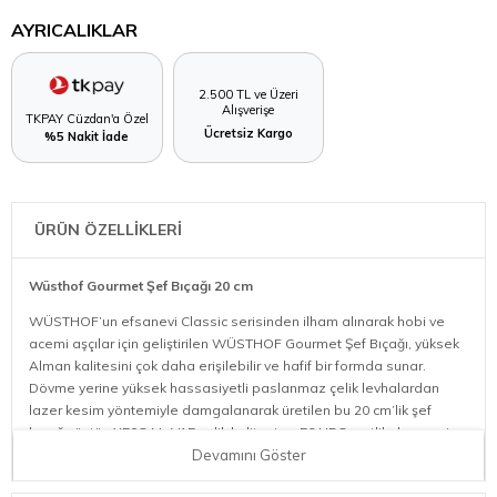
AYRICALIKLAR
2.500 TL ve Üzeri
Alışverişe
TKPAY Cüzdan'a Özel
Ücretsiz Kargo
%5 Nakit İade
ÜRÜN ÖZELLİKLERİ
Wüsthof Gourmet Şef Bıçağı 20 cm
WÜSTHOF’un efsanevi Classic serisinden ilham alınarak hobi ve
acemi aşçılar için geliştirilen WÜSTHOF Gourmet Şef Bıçağı, yüksek
Alman kalitesini çok daha erişilebilir ve hafif bir formda sunar.
Dövme yerine yüksek hassasiyetli paslanmaz çelik levhalardan
lazer kesim yöntemiyle damgalanarak üretilen bu 20 cm’lik şef
bıçağı; üstün X50CrMoV15 çelik kalitesi ve 56 HRC sertlik derecesi
sayesinde aynı fiyat aralığındaki rakiplerine kıyasla çok daha uzun
Devamını Göster
süre keskin kalır. Migaki cilalı yüzeyi, çift eğimli bileme yapısı,