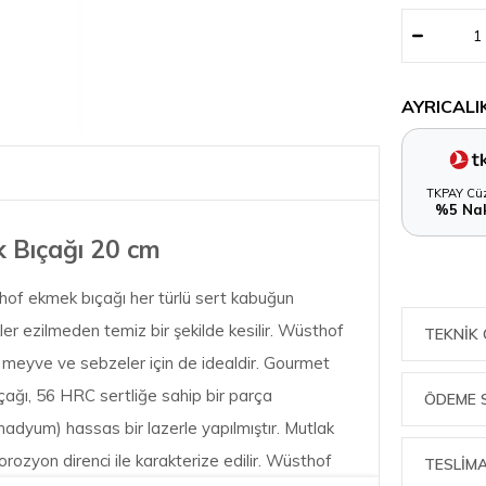
AYRICALI
TKPAY Cüz
%5 Nak
 Bıçağı 20 cm
thof ekmek bıçağı her türlü sert kabuğun
er ezilmeden temiz bir şekilde kesilir. Wüsthof
TEKNIK 
, meyve ve sebzeler için de idealdir. Gourmet
ağı, 56 HRC sertliğe sahip bir parça
ÖDEME 
dyum) hassas bir lazerle yapılmıştır. Mutlak
orozyon direnci ile karakterize edilir. Wüsthof
TESLİMA