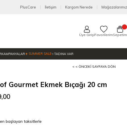
PlusCare
İletişim
Kargom Nerede
Mağazalarımız
Üye Girişi
Favorilerim
Sepetim
☀️ SUMMER SALE
R
KAMPANYALAR
✨TADINA VAR
< < ÖNCEKI SAYFAYA DÖN
of Gourmet Ekmek Bıçağı 20 cm
9,00
den başlayan taksitlerle