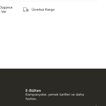
 Düşünce
Ücretsiz Kargo
 Ver
E-Bülten
Kampanyalar, yemek tarifleri ve daha
fazlası…