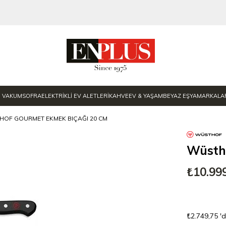
E VAKUM
SOFRA
ELEKTRİKLİ EV ALETLERİ
KAHVE
EV & YAŞAM
BEYAZ EŞYA
MARKALA
OF GOURMET EKMEK BIÇAĞI 20 CM
Wüsth
₺10.99
₺2.749,75
'