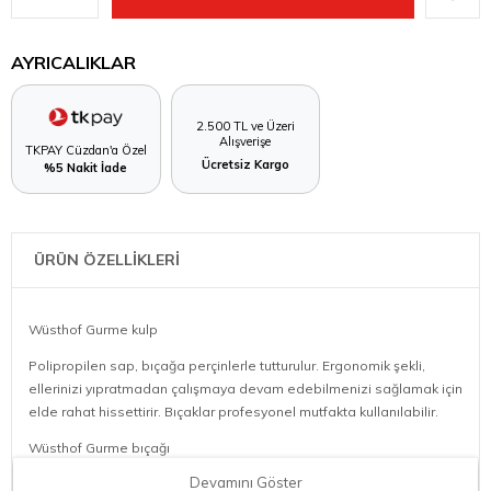
AYRICALIKLAR
2.500 TL ve Üzeri
Alışverişe
TKPAY Cüzdan'a Özel
Ücretsiz Kargo
%5 Nakit İade
ÜRÜN ÖZELLİKLERİ
Wüsthof Gurme kulp
Polipropilen sap, bıçağa perçinlerle tutturulur. Ergonomik şekli,
ellerinizi yıpratmadan çalışmaya devam edebilmenizi sağlamak için
elde rahat hissettirir. Bıçaklar profesyonel mutfakta kullanılabilir.
Wüsthof Gurme bıçağı
Devamını Göster
Bıçak, lazerle tek parça krom-molibden-vanadyum çeliğinden