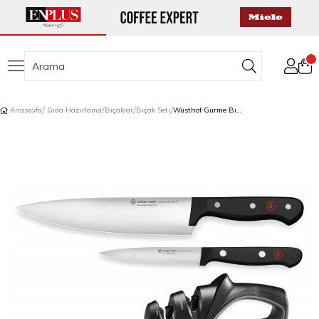
Anasayfa
Gıda Hazırlama
Bıçaklar
Bıçak Seti
Wüsthof Gurme Bıçak Seti 3 Parça Siyah