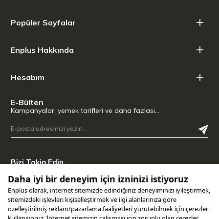
Bu set şunlardan oluşur:
Popüler Sayfalar
Wüsthof Gourmet şef bıçağı 20 cm, 1025044820
Wüsthof Gourmet maket bıçağı 10 cm, 1025048110
Enplus Hakkında
Bıçak bileyici 4342
Hesabım
E-Bülten
Kampanyalar, yemek tarifleri ve daha fazlası…
Bizi Takip Edin
Uygulamamızı İndirin