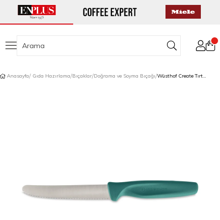
Anasayfa
Gıda Hazırlama
Bıçaklar
Doğrama ve Soyma Bıçağı
Wüsthof Create Tırtıklı Soyma Bıçağı 10 cm Mavi