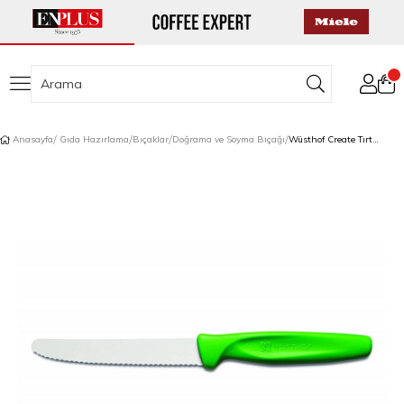
Anasayfa
Gıda Hazırlama
Bıçaklar
Doğrama ve Soyma Bıçağı
Wüsthof Create Tırtıklı Soyma Bıçağı 10 cm Yeşil