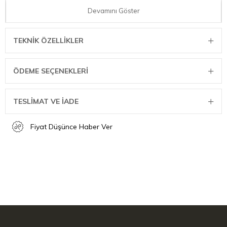
Devamını Göster
Mutfaktaki tüm küçük kesme işleri için idealdir: Sert kabuklu
domates, sebze ve meyveleri kesmek için Evrensel Bıçak, kuru
sosis, sandviç ekmeği ve peynirlerle çalışırken de gücünü
TEKNIK ÖZELLIKLER
gösterebilir.
ÖDEME SEÇENEKLERI
TESLİMAT VE İADE
Fiyat Düşünce Haber Ver