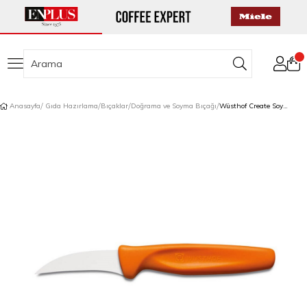
Anasayfa
Gıda Hazırlama
Bıçaklar
Doğrama ve Soyma Bıçağı
Wüsthof Create Soyma Bıçağı 6 cm Turuncu