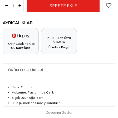
AYRICALIKLAR
2.500 TL ve Üzeri
Alışverişe
TKPAY Cüzdan'a Özel
Ücretsiz Kargo
%5 Nakit İade
ÜRÜN ÖZELLİKLERİ
Renk: Orange
Malzeme: Paslanmaz Çelik
Bıçak Uzunluğu: 6 cm
Bulaşık makinesinde yıkanabilir
Marka: Wüsthof
Devamını Göster