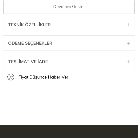
Devamını Göster
Bıçak malzemesi: Paslanmaz çelik
Sap malzemesi: Plastik
TEKNIK ÖZELLIKLER
Renk: Kırmızı
ÖDEME SEÇENEKLERI
TESLİMAT VE İADE
Fiyat Düşünce Haber Ver