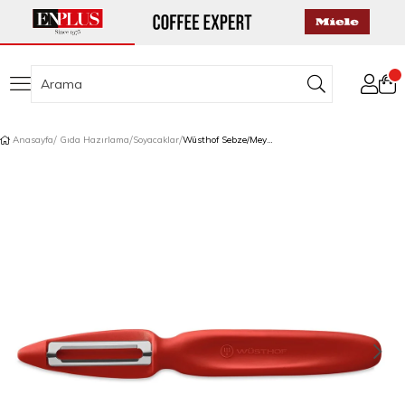
Anasayfa
Gıda Hazırlama
Soyacaklar
Wüsthof Sebze/Meyve Soyacağı Kırmızı