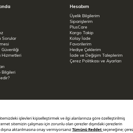
kında
Hesabım
Üyelik Bilgilerim
Siparişlerim
PlusCare
ız
Kargo Takip
n Sorular
Kolay İade
şmesi
Favorilerim
i Güvenliği
Hediye Çeklerim
 Hizmetleri
İade ve Değişim Taleplerim
Çerez Politikası ve Ayarları
arı
ilgileri
Nedir?
i