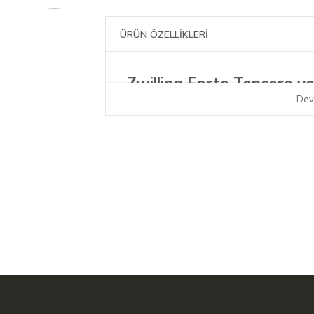
ÜRÜN ÖZELLİKLERİ
Zwilling Forte Tencere v
Dev