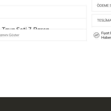
ÖDEME 
TESLİMA
e Tava Seti 7 Parça
Fiyat
amını Göster
Haber