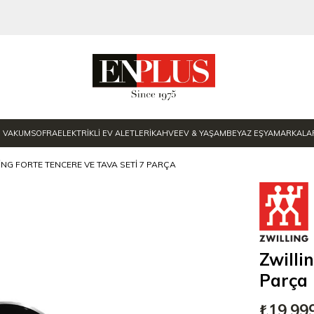
E VAKUM
SOFRA
ELEKTRİKLİ EV ALETLERİ
KAHVE
EV & YAŞAM
BEYAZ EŞYA
MARKALA
ING FORTE TENCERE VE TAVA SETI 7 PARÇA
Zwilli
Parça
₺19.99