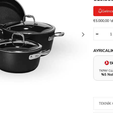
Gelinc
₺5.000,00
'
AYRICALI
TKPAY Cüz
%5 Nak
TEKNIK 