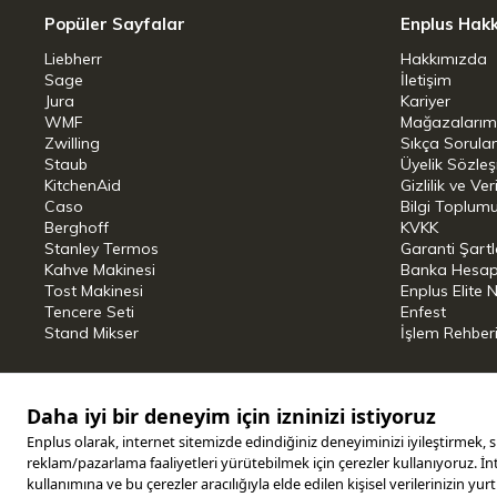
Popüler Sayfalar
Enplus Hak
Liebherr
Hakkımızda
Sage
İletişim
Jura
Kariyer
WMF
Mağazalarım
Zwilling
Sıkça Sorula
Staub
Üyelik Sözle
KitchenAid
Gizlilik ve Ver
Caso
Bilgi Toplumu
Berghoff
KVKK
Stanley Termos
Garanti Şartl
Kahve Makinesi
Banka Hesap B
Tost Makinesi
Enplus Elite 
Tencere Seti
Enfest
Stand Mikser
İşlem Rehber
Copyright © 2025 ENPLUS | Tüm hakları saklıdır.