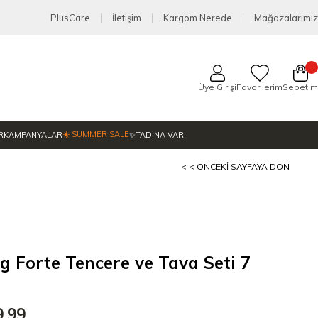
PlusCare
İletişim
Kargom Nerede
Mağazalarımız
Üye Girişi
Favorilerim
Sepetim
☀️ SUMMER SALE
R
KAMPANYALAR
✨TADINA VAR
< < ÖNCEKI SAYFAYA DÖN
ng Forte Tencere ve Tava Seti 7
9,99