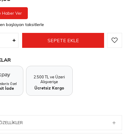
e Haber Ver
den başlayan taksitlerle
KLAR
2.500 TL ve Üzeri
Alışverişe
dan'a Özel
Ücretsiz Kargo
it İade
ÖZELLIKLER