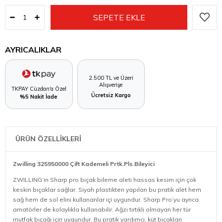
AYRICALIKLAR
2.500 TL ve Üzeri
Alışverişe
TKPAY Cüzdan'a Özel
Ücretsiz Kargo
%5 Nakit İade
ÜRÜN ÖZELLİKLERİ
Zwilling 325950000 Çift Kademeli Prtk.Pls.Bileyici
ZWILLING’in Sharp pro bıçak bileme aleti hassas kesim için çok
keskin bıçaklar sağlar. Siyah plastikten yapılan bu pratik alet hem
sağ hem de sol elini kullananlar içi uygundur. Sharp Pro’yu ayrıca
amatörler de kolaylıkla kullanabilir. Ağzı tırtıklı olmayan her tür
mutfak bıçağı için uygundur. Bu pratik yardımcı, küt bıçakları