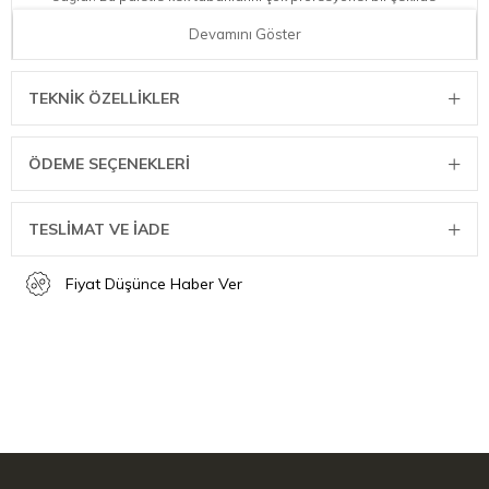
ayırabilir, dolguları uygulayabilir veya kekleri çikolata ve şekerleme
Devamını Göster
ile süsleyebilirsiniz. Bu pratik mutfak yardımcısı, özellikle krep
yapımı için popülerdir. Krepleri ve omletleri paslanmaz çelik
tavalarda kolayca döndürebilirsiniz. Palet tamamen preslenmiş
TEKNIK ÖZELLIKLER
özel çelikten oluşur ve bu nedenle hafif, dayanıklı ve esnektir.
Paslanmaz çelik paslanmaya karşı dayanıklı olduğundan, palet
bulaşık makinesi için de uygundur. ZWILLING'in bu serisi, bireysel
ÖDEME SEÇENEKLERI
pişirme görevleri için tatmin edici bir çözümdü
ÜRÜN ÖZELLİKLERİ
TESLİMAT VE İADE
Renk: Siyah
Fiyat Düşünce Haber Ver
Menşei Ülke: İspanya
Malzeme: paslanmaz çelik
Parça Sayısı: 1
ÖLÇÜ BİLGİLERİ
Net Ağırlık: 0,14 kg
Ürün Uzunluğu: 21,00 cm.