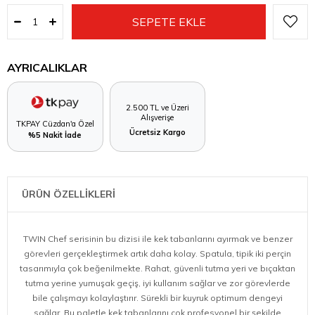
AYRICALIKLAR
2.500 TL ve Üzeri
Alışverişe
TKPAY Cüzdan'a Özel
Ücretsiz Kargo
%5 Nakit İade
ÜRÜN ÖZELLİKLERİ
TWIN Chef serisinin bu dizisi ile kek tabanlarını ayırmak ve benzer
görevleri gerçekleştirmek artık daha kolay. Spatula, tipik iki perçin
tasarımıyla çok beğenilmekte. Rahat, güvenli tutma yeri ve bıçaktan
tutma yerine yumuşak geçiş, iyi kullanım sağlar ve zor görevlerde
bile çalışmayı kolaylaştırır. Sürekli bir kuyruk optimum dengeyi
sağlar. Bu paletle kek tabanlarını çok profesyonel bir şekilde