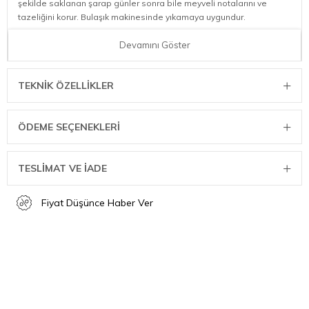
şekilde saklanan şarap günler sonra bile meyveli notalarını ve
tazeliğini korur. Bulaşık makinesinde yıkamaya uygundur.
ÖLÇÜ BİLGİLERİ:
Devamını Göster
Net Ağırlık: 0,02 kg
Ürün Uzunluğu: 3 cm
TEKNIK ÖZELLIKLER
Ürün Genişliği: 3 cm
ÖDEME SEÇENEKLERI
Ürün Yüksekliği: 4 cm
TESLİMAT VE İADE
Fiyat Düşünce Haber Ver