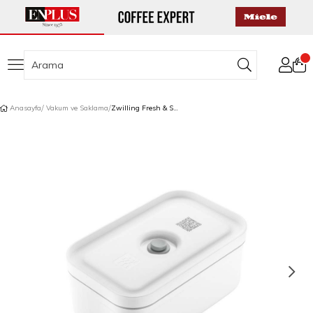
Anasayfa
Vakum ve Saklama
Zwilling Fresh & Save Vakumlu Yemek Kabı M Boyut 0,80 L Beyaz-Gri