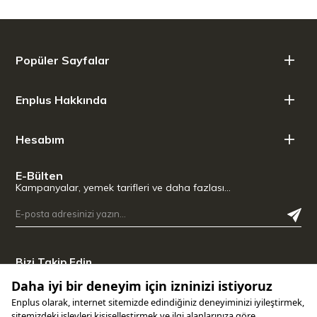
sızdırmaz kilit mekanizması.
Çok Yönlü Isı Dayanımı:
Dondurucuda güvenle saklanabilen,
kapağı açık şekilde mikrodalgada (97°C'ye kadar) ısıtılabilen
ve bulaşık makinesinde yıkanabilen pratik yapı.
Popüler Sayfalar
Akıllı Takip Entegrasyonu:
Kapak üzerindeki QR kod
sayesinde Zwilling uygulamasıyla eşleştirilerek yiyeceklerin
tazeliğini ve son tüketim tarihini kolayca takip etme konforu.
Enplus Hakkında
Teknik Detaylar ve Ölçüler:
Hesabım
Renk: Beyaz - Gri
Kapasite / Hacim: 1,60 Litre
Net Ağırlık: 0,44 kg
E-Bülten
Ürün Ölçüleri: Uzunluk: 21,70 cm | Genişlik: 14,60 cm |
Kampanyalar, yemek tarifleri ve daha fazlası…
Yükseklik: 9,10 cm
Isı Dayanımı: Soğuğa dayanıklılık: -20°C / Isıya dayanıklılık:
97°C
Malzeme: BPA içermeyen özel plastik (gövde ve kapak),
silikon (valf ve contalar)
Bizi Takip Edin
Uyumluluk: Mikrodalga fırın (vakumsuz), dondurucu ve bulaşık
makinesi