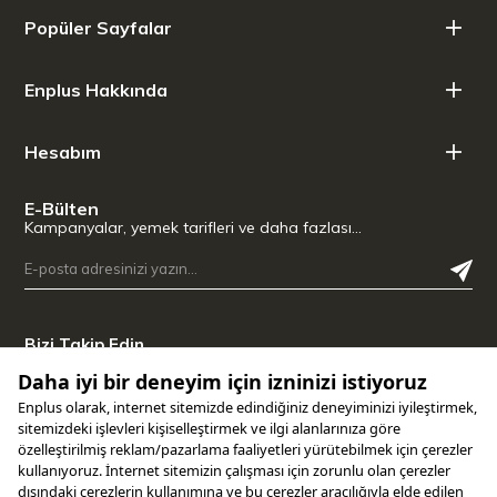
Malzeme: Paslanmaz Çelik (Mat ve Saten Cilalı)
Popüler Sayfalar
Kullanım Alanı: Mutfak (Et sabitleme, dilimleme, pişme
kontrolü ve servis işlemleri)
Enplus Hakkında
Ürün Uzunluğu: 33,40 cm
Ürün Genişliği: 2,50 cm
Ürün Yüksekliği: 1,90 cm
Hesabım
Tutamak Uzunluğu: 12,50 cm
E-Bülten
Kampanyalar, yemek tarifleri ve daha fazlası…
Bizi Takip Edin
Uygulamamızı İndirin