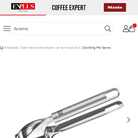
Anasayfa
Gıda Hazırlama
Havan ve Sarımsak Ezici
Zwilling Pro Sarımsak Ezici