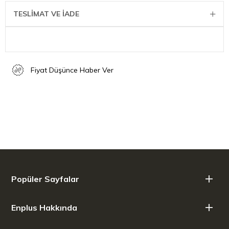
Matteo Thun ve Antonio Rodriguez tarafından minimalist tasarım
TESLİMAT VE İADE
Uzunluk: 20 cm
Fiyat Düşünce Haber Ver
Popüler Sayfalar
Enplus Hakkında