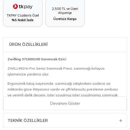
2.500 TL ve Üzeri
Alışverişe
TKPAY Cüzdan'a Özel
Ücretsiz Kargo
%5 Nakit İade
ÜRÜN ÖZELLİKLERİ
Zwilling 371600190 Sarımsak Ezici
ZWILLING'in Pro Serisi Sarımsak Presi, sarımsağı kolayca
işlemenize yardımcı olur.
Ergonomik tutuş sayesinde, sarımsağı sıkıştırırken sadece az
miktarda güce ihtiyacınız vardır ve çift kılavuzlu presleme zımbası
ve verimli delik deseni, ister soyulmuş ister soyulmamış sarımsak
karanfiline bassanız da mükemmel sonuçlar sağlar.
Devamını Göster
Malzeme, bulaşık makinesinde yıkanabilir ve tatsız olan yüksek
kaliteli paslanmaz çeliktir. Katlanabilir elek akan su altında kolayca
TEKNIK ÖZELLIKLER
temizlenebilir.