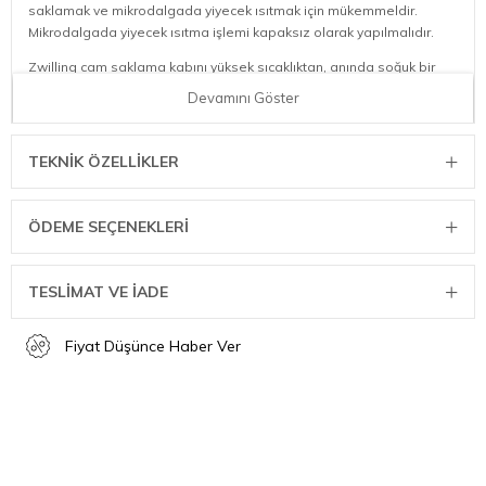
saklamak ve mikrodalgada yiyecek ısıtmak için mükemmeldir.
Mikrodalgada yiyecek ısıtma işlemi kapaksız olarak yapılmalıdır.
Zwilling cam saklama kabını yüksek sıcaklıktan, anında soğuk bir
ortama yada soğuk bir saklama kabını çok sıcak bir ortama
Devamını Göster
almamaya dikkat ediniz.
Kapakta bulunan havalandırma kapağı, soğuk ortamda yiyeceklerin
TEKNIK ÖZELLIKLER
hızlıca soğumasını sağlar.
Bu tupper 1300 ml kapasiteli, yuvarlaktır
ÖDEME SEÇENEKLERI
Çap: 20 cm
Hava geçirmez, damlama önleyici kapak tasarımı
TESLİMAT VE İADE
Hijyeniktir ve buzdolabı, derin dondurucu kullanıma uygundur.
Mikrodalga ve fırında kapaksız olarak kullanıma uygundur.
Fiyat Düşünce Haber Ver