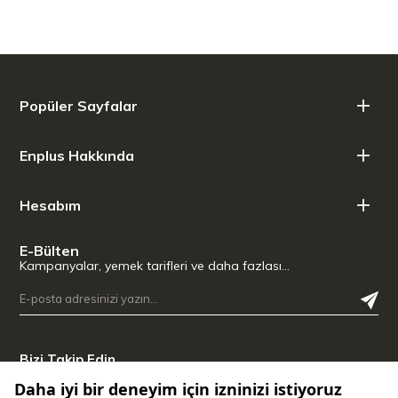
dişli özel tırtıklı kenar sayesinde zahmetsiz doğrama sağlar ve
özellikle dayanıklıdır. Yüksek kaliteli ZWILLING paslanmaz çelik
bıçak, güçlü 1600 watt motor ve optimize edilmiş kap şeklinin
mükemmel şekilde koordine edilmiş kombinasyonu, ideal püre
sonuçlarını garanti eder.
Popüler Sayfalar
En iyi püre sonuçları için özel tırtıklı kenarlı ve piranha
dişlere sahip ZWILLING kanatçık bıçağı
Performansta düşüş olmadan karıştırma için güçlü 1600
Enplus Hakkında
watt yüksek performanslı motor
6 otomatik program: bakliyat, smoothie, kokteyl, dondurma,
Hesabım
buz kırıcı ve temizlik
Güvenlik kilidi ve aydınlatmalı ekran gibi çok sayıda ek
özellik
E-Bülten
Pratik aksesuarlar olarak ölçü beherleri ve yüksek kaliteli bir
Kampanyalar, yemek tarifleri ve daha fazlası…
sabotaj dahildir
Kırılmaz ve temizlemesi kolay, BPA içermeyen Tritan'dan
yapılmış 1,8 litrelik blender sürahisi
Almanya'da ZWILLING tarafından geliştirildi, Milano,
İtalya'da Matteo Thun ve Antonio Rodriguez tarafından
Bizi Takip Edin
tasarlandı