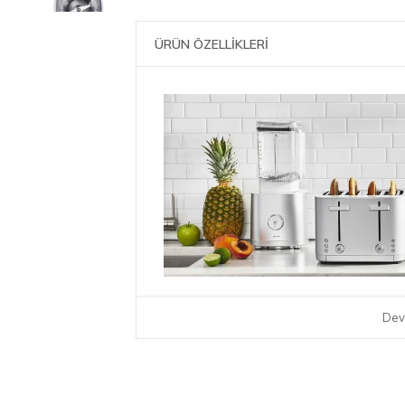
ÜRÜN ÖZELLİKLERİ
Bıçağın ustasından mükemmel Blende
Dev
BPA içermeyen Tritan'dan yapılmış 1,8 li
dayanıklı olmasının yanı sıra bulaşık mak
yerleşik temizleme programını kullanarak