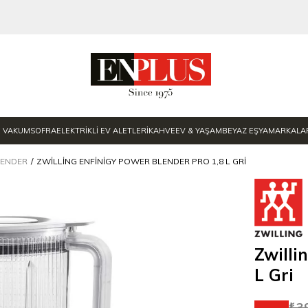
E VAKUM
SOFRA
ELEKTRİKLİ EV ALETLERİ
KAHVE
EV & YAŞAM
BEYAZ EŞYA
MARKALA
LENDER
ZWILLING ENFINIGY POWER BLENDER PRO 1,8 L GRI
Zwilli
L Gri
₺3