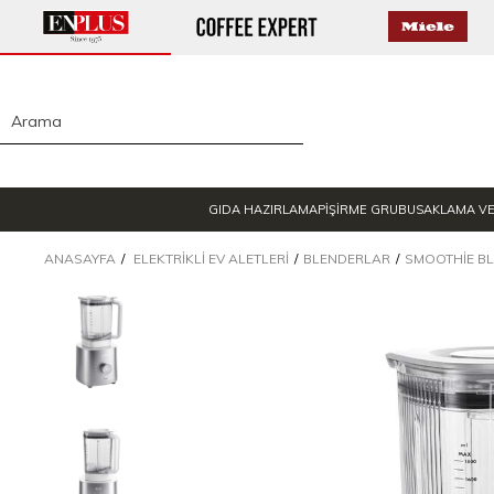
GIDA HAZIRLAMA
PİŞİRME GRUBU
SAKLAMA V
ANASAYFA
ELEKTRIKLI EV ALETLERI
BLENDERLAR
SMOOTHIE B