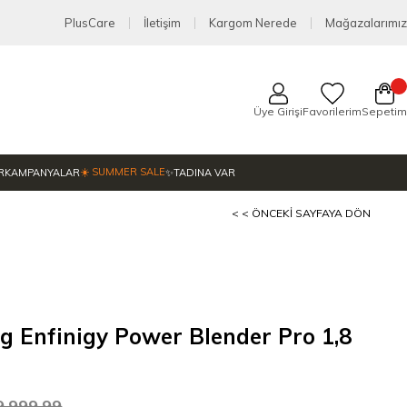
PlusCare
İletişim
Kargom Nerede
Mağazalarımız
Üye Girişi
Favorilerim
Sepetim
☀️ SUMMER SALE
R
KAMPANYALAR
✨TADINA VAR
< < ÖNCEKI SAYFAYA DÖN
ng Enfinigy Power Blender Pro 1,8
9.999,99