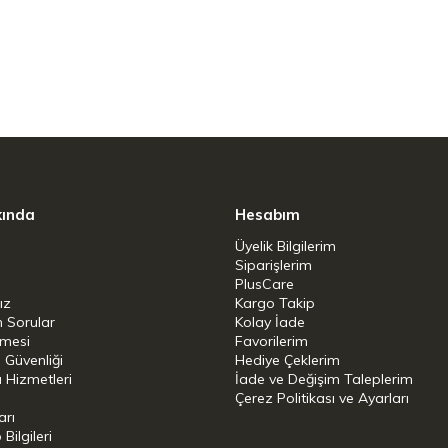
ip modern tek düğmeli tasarım sayesinde
zi, malzemelerin tartılmasını çok kolaylaştırır.
nden yüksek performanslı blender, ZWILLING'in
Piranha dişli özel tırtıklı kenar sayesinde zahmetsiz
. Yüksek kaliteli ZWILLING paslanmaz çelik
kında
Hesabım
ze edilmiş kap şeklinin mükemmel şekilde
Üyelik Bilgilerim
Siparişlerim
e sonuçlarını garanti eder.
PlusCare
ız
Kargo Takip
 motor
n Sorular
Kolay İade
şmesi
Favorilerim
ıklı kenar bıçakları
i Güvenliği
Hediye Çeklerim
 Hizmetleri
İade ve Değişim Taleplerim
allama, kokteyl, dondurma, dondurma, çorba ve
Çerez Politikası ve Ayarları
arı
ilgileri