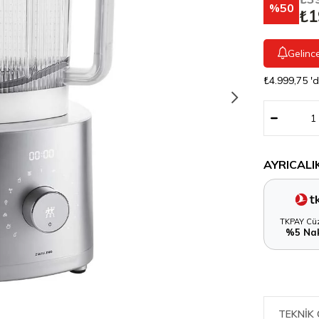
50
₺1
Gelinc
₺4.999,75
'
AYRICALI
TKPAY Cüz
%5 Nak
TEKNIK 