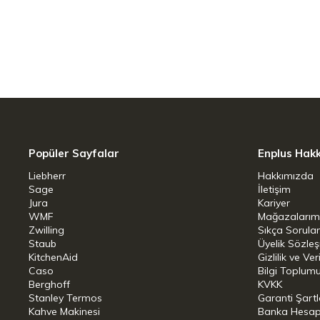
mikserin yüzeyleri, entegre ekrana sah
kolayca temizlenir.
Dara alma işlevine sahip entegre bir tera
Solingen'de geliştirilen ENFINIGY serisi
yeni, iki kanatlı bıçağıyla etkileyicidir. 
doğrama sağlar ve özellikle dayanıklıdır
Popüler Sayfalar
Enplus Hak
bıçak, güçlü 1800 watt motor ve optimi
Liebherr
Hakkımızda
Sage
İletişim
koordine edilmiş kombinasyonu, ideal pür
Jura
Kariyer
WMF
Mağazalarım
Özellikle sessiz ve az aşınan DC
Zwilling
Sıkça Sorula
Staub
Üyelik Sözle
En iyi ezme sonuçları için özel tırt
KitchenAid
Gizlilik ve Ver
Caso
Bilgi Toplumu
7 otomatik program: bakliyat, s
Berghoff
KVKK
Stanley Termos
Garanti Şartl
temizlik
Kahve Makinesi
Banka Hesap B