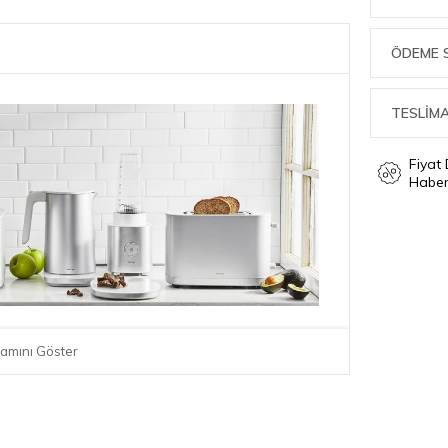
ÖDEME 
TESLİMA
Fiyat
Haber
r.
amını Göster
trelik blenderin karıştırma kabı sağlam ve
inesinde de yıkanabilir - elle veya yalnızca
 temizlik yapılması önerilir. Profesyonel