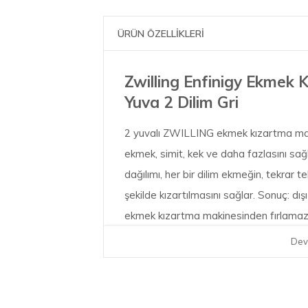
ÜRÜN ÖZELLİKLERİ
Zwilling Enfinigy Ekmek 
Yuva 2 Dilim Gri
2 yuvalı ZWILLING ekmek kızartma makin
ekmek, simit, kek ve daha fazlasını sağl
dağılımı, her bir dilim ekmeğin, tekrar te
şekilde kızartılmasını sağlar. Sonuç: dış
ekmek kızartma makinesinden fırlamaz.
kaymasını sağlar ve yerleşik ekstra kald
Dev
şekilde çıkarılmasına izin verir. Temizle
için dışarı kayan kırıntı çekmecesine gid
kızartma makinesi de ücretsiz indirilebi