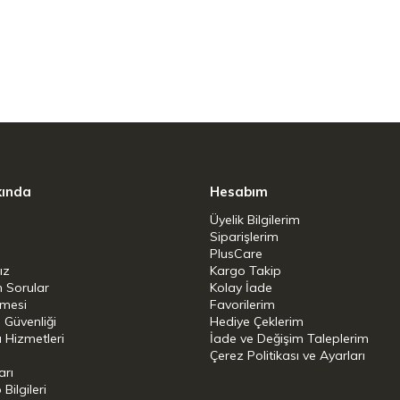
kodu, uygulamayı çalıştırır, böylece orijinal
ma yapabilirsiniz.
eri alınmasını sağlamak için yerleşik yumuşak
kında
Hesabım
Üyelik Bilgilerim
Siparişlerim
PlusCare
 çözme, yeniden ısıtma ve simit
ız
Kargo Takip
n Sorular
Kolay İade
şmesi
Favorilerim
armış ekmek yanmasını önler
i Güvenliği
Hediye Çeklerim
 Hizmetleri
İade ve Değişim Taleplerim
rildi, Milano, İtalya'da Matteo Thun ve Antonio
Çerez Politikası ve Ayarları
arı
ilgileri