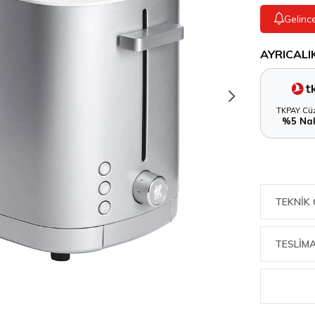
Gelinc
AYRICALI
TKPAY Cüz
%5 Nak
TEKNIK 
TESLİMA