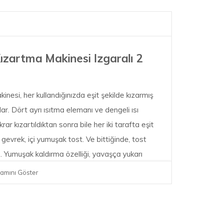
Kızartma Makinesi Izgaralı 2
esi, her kullandığınızda eşit şekilde kızarmış
ar. Dört ayrı ısıtma elemanı ve dengeli ısı
krar kızartıldıktan sonra bile her iki tarafta eşit
ı gevrek, içi yumuşak tost. Ve bittiğinde, tost
 Yumuşak kaldırma özelliği, yavaşça yukarı
ırma, daha küçük dilimlerin bile güvenli bir
amını Göster
mek çocuk oyuncağı. Kırıntılar, kolay çıkarılması
er. Tüm Enfinigy ürünleri gibi, 2 yuvalı ekmek
lir bir uygulama sunar. Ürün ambalajındaki