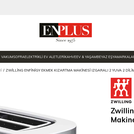
E VAKUM
SOFRA
ELEKTRİKLİ EV ALETLERİ
KAHVE
EV & YAŞAM
BEYAZ EŞYA
MARKALA
I
ZWILLING ENFINIGY EKMEK KIZARTMA MAKINESI IZGARALI 2 YUVA 2 DILI
Zwilli
Makine