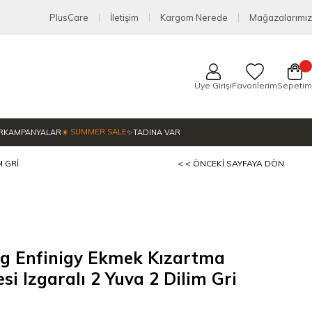
PlusCare
İletişim
Kargom Nerede
Mağazalarımız
Üye Girişi
Favorilerim
Sepetim
☀️ SUMMER SALE
R
KAMPANYALAR
✨TADINA VAR
M GRI
< < ÖNCEKI SAYFAYA DÖN
ng Enfinigy Ekmek Kızartma
si Izgaralı 2 Yuva 2 Dilim Gri