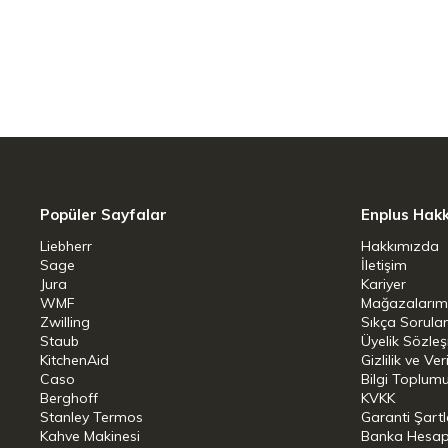
ZWILLING Culinary World Uygulaması QR 
tariflerden oluşan bir veritabanında ara
7 göz atma kontrol ayarı
Ekmek dilimi merkezleme
Tostun nazikçe kaldırılmasını ve kolay g
kaldırma ve ekstra kaldırma
Popüler Sayfalar
Enplus Hak
Liebherr
Hakkımızda
Çıkarılabilir kırıntı tepsisi
Sage
İletişim
Jura
Kariyer
3 önceden ayarlanmış özel program: buz
WMF
Mağazalarım
Zwilling
Sıkça Sorula
Staub
Üyelik Sözle
Otomatik kapanmalı güvenlik işlevi, kız
KitchenAid
Gizlilik ve Ver
Caso
Bilgi Toplumu
ZWILLING tarafından Almanya'da gelişti
Berghoff
KVKK
Stanley Termos
Garanti Şartl
Rodriguez tarafından tasarlandı
Kahve Makinesi
Banka Hesap B