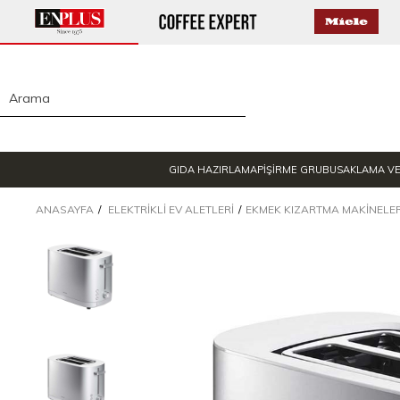
GIDA HAZIRLAMA
PİŞİRME GRUBU
SAKLAMA V
ANASAYFA
ELEKTRIKLI EV ALETLERI
EKMEK KIZARTMA MAKINELER