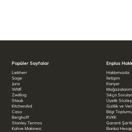
sağlar.
Birinci sınıf Zwilling hammaddeleri ile d
kombinasyonu ile yemek pişirmeye yeni 
sonuçları en üst düzeye çıkarmasına ol
Daha hava geçirmez ve pişirme yapmak iç
benzersiz detaylar sayesinde buharlaşma
Popüler Sayfalar
Enplus Hak
Eşit ısı dağılımı için alüminyum çok nokt
Liebherr
Hakkımızda
kullanılmaktadır.
Sage
İletişim
Jura
Kariyer
WMF
Mağazalarım
İndüksiyon dahil tüm ocak tiplerinde ku
Zwilling
Sıkça Sorula
Staub
Üyelik Sözle
Borosilikat camdan yapılmıştır.
KitchenAid
Gizlilik ve Ver
Caso
Bilgi Toplumu
Termal değişikliklere dayanıklıdır.
Berghoff
KVKK
Stanley Termos
Garanti Şartl
Kahve Makinesi
Banka Hesap B
Damlama yapmaması için konik kenar 