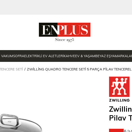
E VAKUM
SOFRA
ELEKTRİKLİ EV ALETLERİ
KAHVE
EV & YAŞAM
BEYAZ EŞYA
MARKALA
TENCERE SETI
ZWILLING QUADRO TENCERE SETI 5 PARÇA PILAV TENCEREL
Zwilli
Pilav 
₺2