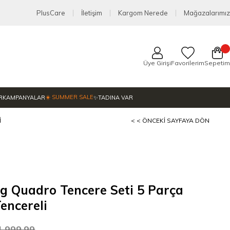
PlusCare
İletişim
Kargom Nerede
Mağazalarımız
Üye Girişi
Favorilerim
Sepetim
☀️ SUMMER SALE
R
KAMPANYALAR
✨TADINA VAR
I
< < ÖNCEKI SAYFAYA DÖN
ng Quadro Tencere Seti 5 Parça
Tencereli
1.999,99