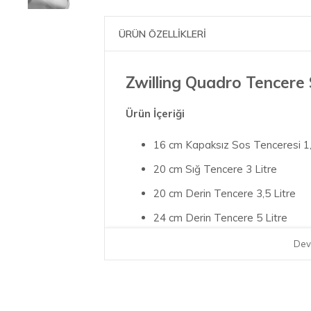
ÜRÜN ÖZELLİKLERİ
Zwilling Quadro Tencere 
Ürün İçeriği
16 cm Kapaksız Sos Tenceresi 1,
20 cm Sığ Tencere 3 Litre
20 cm Derin Tencere 3,5 Litre
24 cm Derin Tencere 5 Litre
28 cm Pilav Tenceresi 3 Litre
Dev
Zwilling Quadro tencere seti, anti-ter
kapağı, görsel olarak en uygun pişirme 