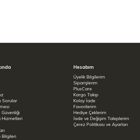
izayn edilmiş tencere seti, kullanışlı tencere
başlayanlar ve profesyonel aşçıların pişirme
anak sağlar.
in kapağın takviyeli çelik profili gibi
 yoluyla sıvı ve besin kaybını önler.
kında
Hesabım
alı çekirdekli Sigma Classic taban teknolojisi
Üyelik Bilgilerim
Siparişlerim
PlusCare
ız
Kargo Takip
llanıma uygundur.
n Sorular
Kolay İade
şmesi
Favorilerim
i Güvenliği
Hediye Çeklerim
 Hizmetleri
İade ve Değişim Taleplerim
Çerez Politikası ve Ayarları
arı
ilgileri
tencere ağzı