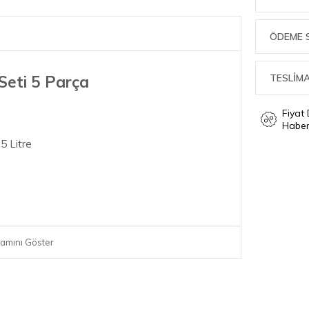
ÖDEME 
TESLİMA
Seti 5 Parça
Fiyat
Haber
5 Litre
amını Göster
mal borosilikat cam kaplamasındaki tencere
sürelerini daha iyi kontrol etmenize olanak