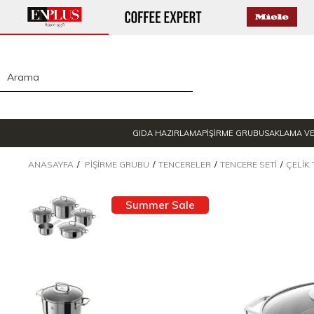
GIDA HAZIRLAMA
PİŞİRME GRUBU
SAKLAMA V
ANASAYFA
PIŞIRME GRUBU
TENCERELER
TENCERE SETI
ÇELIK 
Summer Sale