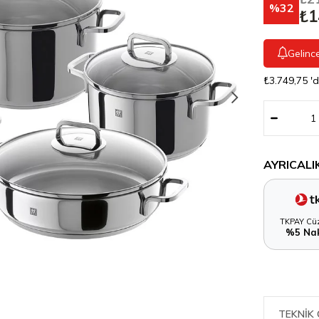
32
₺1
Gelinc
₺3.749,75
'
AYRICALI
TKPAY Cüz
%5 Nak
TEKNIK 