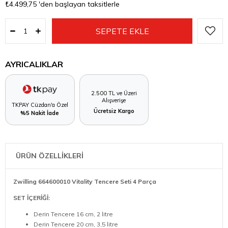
₺4.499,75
'den başlayan taksitlerle
AYRICALIKLAR
2.500 TL ve Üzeri
Alışverişe
TKPAY Cüzdan'a Özel
Ücretsiz Kargo
%5 Nakit İade
ÜRÜN ÖZELLİKLERİ
Zwilling 664600010 Vitality Tencere Seti 4 Parça
SET İÇERİĞİ:
Derin Tencere 16 cm, 2 litre
Derin Tencere 20 cm, 3,5 litre