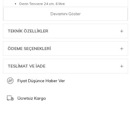
Derin Tencere 24 cm, 6 litre
Pilav Tenceresi 24 cm, 3 litre
Devamını Göster
TEKNIK ÖZELLIKLER
ÖDEME SEÇENEKLERI
TESLİMAT VE İADE
Fiyat Düşünce Haber Ver
Ücretsiz Kargo