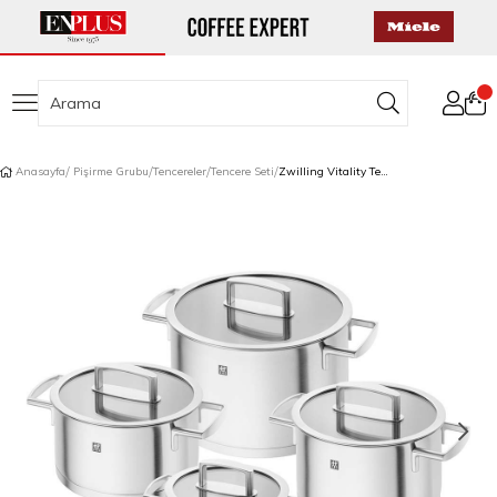
Anasayfa
Pişirme Grubu
Tencereler
Tencere Seti
Zwilling Vitality Tencere Seti 4 Parça