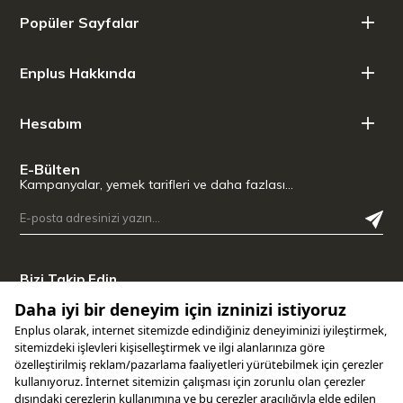
işleme)
Popüler Sayfalar
Uzunluk: 21 cm
Enplus Hakkında
Hesabım
E-Bülten
Kampanyalar, yemek tarifleri ve daha fazlası…
Bizi Takip Edin
Uygulamamızı İndirin