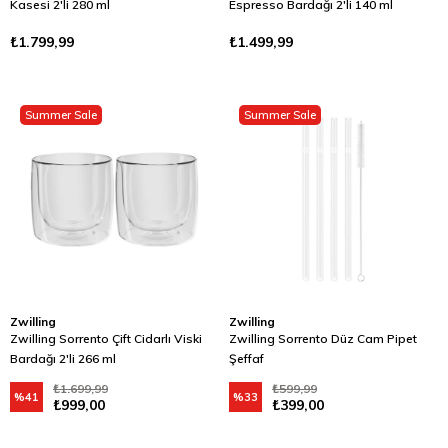
Kasesi 2'li 280 ml
Espresso Bardağı 2'li 140 ml
₺1.799,99
₺1.499,99
Summer Sale
Summer Sale
Zwilling
Zwilling
Zwilling Sorrento Çift Cidarlı Viski
Zwilling Sorrento Düz Cam Pipet
Bardağı 2'li 266 ml
Şeffaf
₺1.699,99
₺599,99
%41
%33
₺999,00
₺399,00