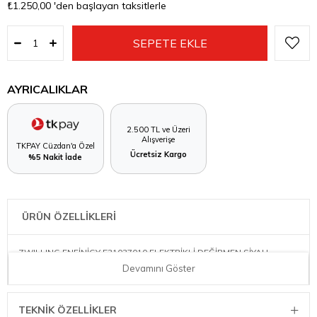
₺1.250,00
'den başlayan taksitlerle
AYRICALIKLAR
2.500 TL ve Üzeri
Alışverişe
TKPAY Cüzdan'a Özel
Ücretsiz Kargo
%5 Nakit İade
ÜRÜN ÖZELLİKLERİ
ZWILLING ENFİNİGY 531037010 ELEKTRİKLİ DEĞİRMEN SİYAH
Devamını Göster
TEKNIK ÖZELLIKLER