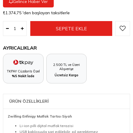
Gelince Haber Ver
₺1.374,75
'den başlayan taksitlerle
AYRICALIKLAR
2.500 TL ve Üzeri
Alışverişe
TKPAY Cüzdan'a Özel
Ücretsiz Kargo
%5 Nakit İade
ÜRÜN ÖZELLİKLERİ
Zwilling Enfinigy Mutfak Tartısı Siyah
Li-ion pilli dijital mutfak terazisi
USB kablosuyla şarj edilebilir, pil gerektirmez