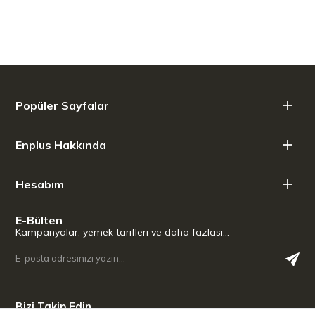
Ürün Genişliği: 18,80 cm
Ürün Yüksekliği: 2,00 cm
Popüler Sayfalar
Enplus Hakkında
Hesabım
E-Bülten
Kampanyalar, yemek tarifleri ve daha fazlası…
Bizi Takip Edin