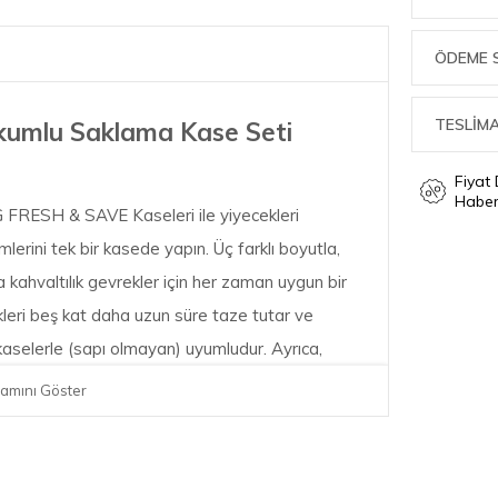
ÖDEME 
TESLİMA
akumlu Saklama Kase Seti
Fiyat
Haber
NG FRESH & SAVE Kaseleri ile yiyecekleri
erini tek bir kasede yapın. Üç farklı boyutla,
 kahvaltılık gevrekler için her zaman uygun bir
kleri beş kat daha uzun süre taze tutar ve
elerle (sapı olmayan) uyumludur. Ayrıca,
labilen tasarımı sayesinde alan kazancı sağlar
amını Göster
z. ZWILLING FRESH & SAVE Kaseleri ile çok