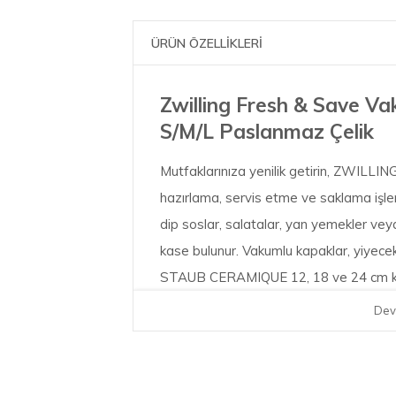
ÜRÜN ÖZELLİKLERİ
Zwilling Fresh & Save V
S/M/L Paslanmaz Çelik
Mutfaklarınıza yenilik getirin, ZWILLI
hazırlama, servis etme ve saklama işleml
dip soslar, salatalar, yan yemekler veya
kase bulunur. Vakumlu kapaklar, yiyece
STAUB CERAMIQUE 12, 18 ve 24 cm kas
alan tasarrufu sağlayan, üst üste konu
Dev
ve streç film kullanmaya gerek kalma
yönlü tazeliğin tadını çıkarın!