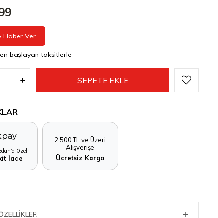
,99
e Haber Ver
den başlayan taksitlerle
KLAR
2.500 TL ve Üzeri
Alışverişe
dan'a Özel
Ücretsiz Kargo
it İade
ÖZELLIKLER