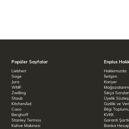
Konvansiyonel vakumsuz saklamaya kı
Yemek hazırlığı, servis etme ve s
Vakumla mühürlenmiş yiyecekler, 
Yenilikçi çift sızdırmazlık teknolo
Tüm kaseler darbelere karşı daya
güvenle kullanılabilir.
Popüler Sayfalar
Enplus Hak
Kapaklar, ilgili boyutlardaki 
CERAMIQUE kaseleri (sapı olmaya
Liebherr
Hakkımızda
Sage
İletişim
Malzemeler: Paslanmaz çelik (tab
Jura
Kariyer
WMF
Mağazalarım
(valf, conta)
Zwilling
Sıkça Sorula
Staub
Üyelik Sözle
Ürün Özellikleri
KitchenAid
Gizlilik ve Ver
Caso
Bilgi Toplumu
Berghoff
KVKK
Renk: Gümüş Beyazı
Stanley Termos
Garanti Şartl
Menşei Ülke: Hong Kong
Kahve Makinesi
Banka Hesap B