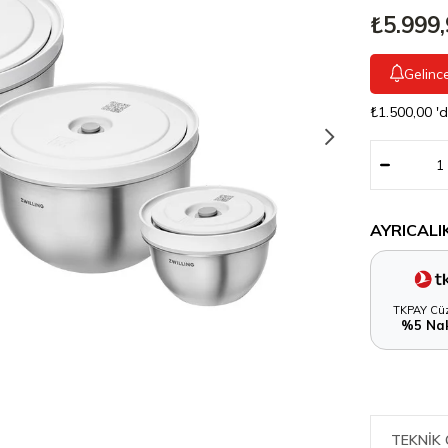
₺5.999
Gelinc
₺1.500,00
'
AYRICALI
TKPAY Cüz
%5 Nak
TEKNIK 