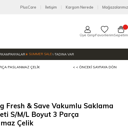
PlusCare
İletişim
Kargom Nerede
Mağazalarımız
Üye Girişi
Favorilerim
Sepetim
☀️ SUMMER SALE
R
KAMPANYALAR
✨TADINA VAR
ARÇA PASLANMAZ ÇELIK
< < ÖNCEKI SAYFAYA DÖN
ng Fresh & Save Vakumlu Saklama
eti S/M/L Boyut 3 Parça
nmaz Çelik