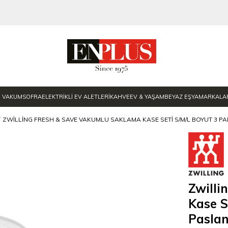
E VAKUM
SOFRA
ELEKTRİKLİ EV ALETLERİ
KAHVE
EV & YAŞAM
BEYAZ EŞYA
MARKALA
ZWILLING FRESH & SAVE VAKUMLU SAKLAMA KASE SETI S/M/L BOYUT 3 P
Zwilli
Kase S
Pasla