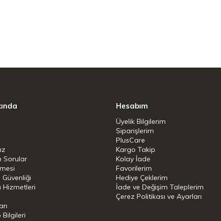
yasla
aklama için çok yönlü
5 kat daha uzun süre taze kalır
jisine sahip vakumlu kapaklar
nıklıdır ve bulaşık makinesinde ve dondurucuda
kında
Hesabım
tüm ZWILLING FRESH & SAVE kaseleri ve STAUB
n) ile uyumludur.
Üyelik Bilgilerim
Siparişlerim
an), BPA içermeyen plastik (kapak), silikon
PlusCare
ız
Kargo Takip
n Sorular
Kolay İade
şmesi
Favorilerim
i Güvenliği
Hediye Çeklerim
 Hizmetleri
İade ve Değişim Taleplerim
Çerez Politikası ve Ayarları
arı
ilgileri