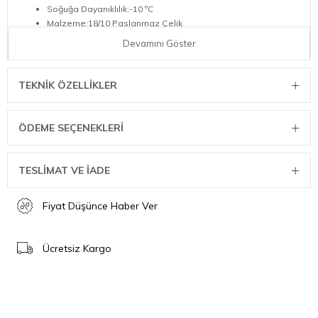
Soğuğa Dayanıklılık:-10 ºC
Malzeme:18/10 Paslanmaz Çelik
Tutamak Türü:Uzun sap
Devamını Göster
Yüzey İşleme:Mat
iç kaplama:Ceramic non-stick coating
Taban Teknolojisi:3 kat
TEKNIK ÖZELLIKLER
Tutamak Sağlamlaştırma:kaynaklı
Kapak Mevcutluğu:Hayır
İndüksiyona Uyumluluk:Evet
ÖDEME SEÇENEKLERI
Yapışmaz Kaplama:Evet
Fırında Kullanıma Uygunluk:Evet
Dondurucuda Kullanıma Uygunluk:Evet
TESLİMAT VE İADE
Ocak Üstü Kullanıma Uygunluk:Evet
Bulaşık Makinesinde Yıkanabilme:Evet
Fiyat Düşünce Haber Ver
Ölçü Bilgileri
Net Ağırlık: 1,57 kg
Ücretsiz Kargo
Ürün Uzunluğu: 50,20 cm
Ürün Genişliği: 35,40 cm
Ürün Yüksekliği: 7,70 cm
Kapaksız Yükseklik: 7,70 cm
Üst Çap: 28,00 cm