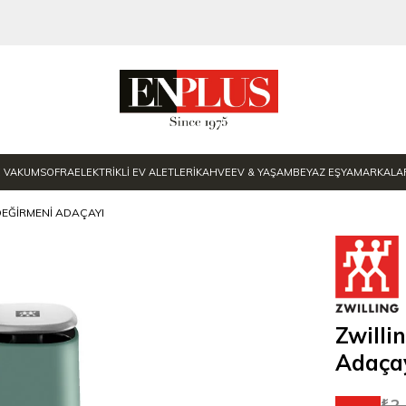
E VAKUM
SOFRA
ELEKTRİKLİ EV ALETLERİ
KAHVE
EV & YAŞAM
BEYAZ EŞYA
MARKALA
DEĞIRMENI ADAÇAYI
Zwilli
Adaça
₺2