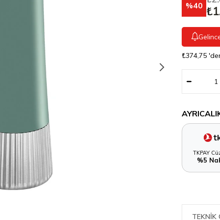
40
₺1
Gelinc
₺374,75
'de
AYRICALI
TKPAY Cüz
%5 Nak
TEKNIK 