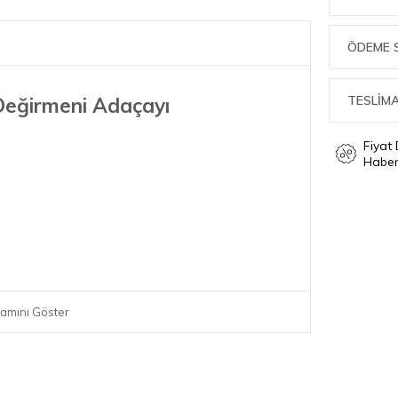
ÖDEME 
TESLİMA
 Değirmeni Adaçayı
Fiyat
Haber
amını Göster