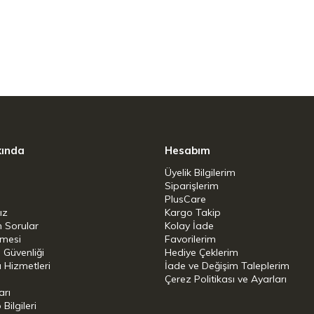
kında
Hesabım
Üyelik Bilgilerim
Siparişlerim
PlusCare
ız
Kargo Takip
n Sorular
Kolay İade
şmesi
Favorilerim
i Güvenliği
Hediye Çeklerim
 Hizmetleri
İade ve Değişim Taleplerim
Çerez Politikası ve Ayarları
arı
ilgileri