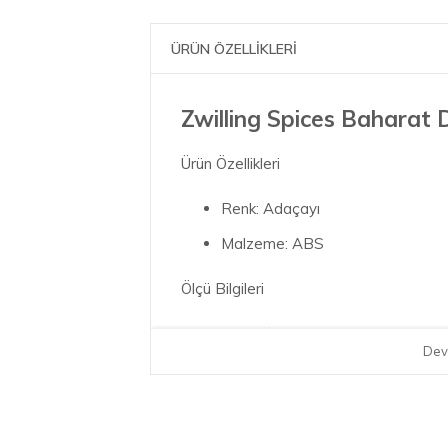
ÜRÜN ÖZELLİKLERİ
Zwilling Spices Baharat
Ürün Özellikleri
Renk: Adaçayı
Malzeme: ABS
Ölçü Bilgileri
Net Ağırlık :0,20 kg
Dev
Ürün Uzunluğu :6,40 cm
Ürün Genişliği: 6,40 cm
Ürün Yüksekliği: 18,60 cm