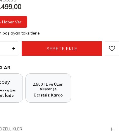
.499,00
e Haber Ver
n başlayan taksitlerle
KLAR
2.500 TL ve Üzeri
Alışverişe
dan'a Özel
Ücretsiz Kargo
it İade
ÖZELLIKLER