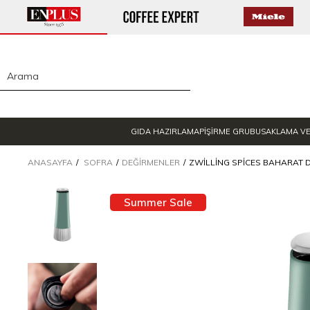
GIDA HAZIRLAMA
PİŞİRME GRUBU
SAKLAMA V
ANASAYFA
SOFRA
DEĞIRMENLER
ZWILLING SPICES BAHARAT 
Summer Sale