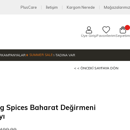
PlusCare
İletişim
Kargom Nerede
Mağazalarımız
Üye Girişi
Favorilerim
Sepetim
☀️ SUMMER SALE
R
KAMPANYALAR
✨TADINA VAR
< < ÖNCEKI SAYFAYA DÖN
ng Spices Baharat Değirmeni
yı
.499,99