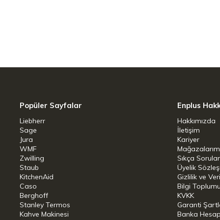
Popüler Sayfalar
Enplus Hak
Liebherr
Hakkımızda
Sage
İletişim
Jura
Kariyer
WMF
Mağazalarım
Zwilling
Sıkça Sorula
Staub
Üyelik Sözle
KitchenAid
Gizlilik ve Ver
Caso
Bilgi Toplumu
Berghoff
KVKK
Stanley Termos
Garanti Şartl
Kahve Makinesi
Banka Hesap B