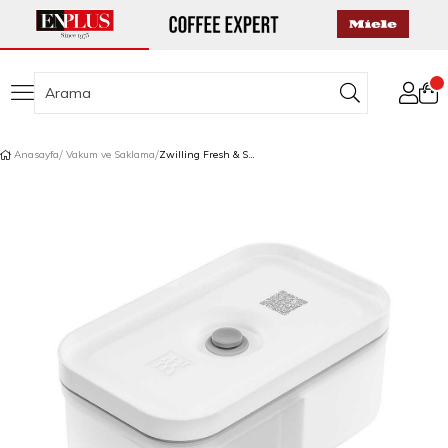
Anasayfa
Vakum ve Saklama
Zwilling Fresh & Save Vakumlu Yemek Kabı M Boyut 0,80 L Yarı Şeffaf-Gri