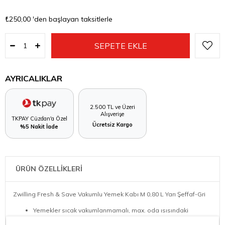
₺250,00
'den başlayan taksitlerle
AYRICALIKLAR
2.500 TL ve Üzeri
Alışverişe
TKPAY Cüzdan'a Özel
Ücretsiz Kargo
%5 Nakit İade
ÜRÜN ÖZELLİKLERİ
Zwilling Fresh & Save Vakumlu Yemek Kabı M 0,80 L Yarı Şeffaf-Gri
Yemekler sıcak vakumlanmamalı, max. oda ısısındaki
yiyeceklerin vakumlanması önerilir.