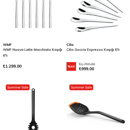
WMF
Cilio
WMF Nuova Latte Macchiato Kaşığı
Cilio Goccia Espresso Kaşığı 6'lı
6'lı
₺1.799,00
₺1.299,00
%44
₺999,00
Summer Sale
Summer Sale