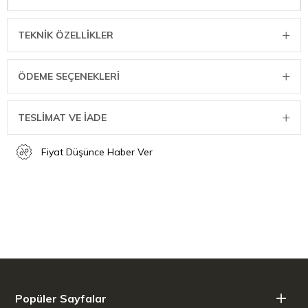
ÖLÇÜ BİLGİLERİ
Net Ağırlık: 0,09 kg
TEKNIK ÖZELLIKLER
Ürün Uzunluğu: 31,20 cm
Ürün Genişliği: 5,80 cm
ÖDEME SEÇENEKLERI
Ürün Yüksekliği: 1,70 cm
Tutamak Uzunluğu: 19,30 cm
TESLİMAT VE İADE
Fiyat Düşünce Haber Ver
Popüler Sayfalar