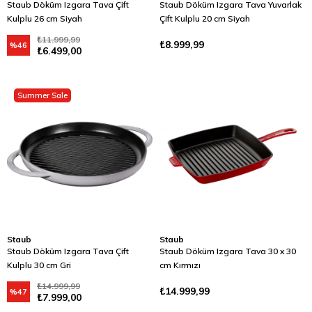
Staub Döküm Izgara Tava Çift
Staub Döküm Izgara Tava Yuvarlak
Kulplu 26 cm Siyah
Çift Kulplu 20 cm Siyah
₺11.999,99
₺8.999,99
%46
₺6.499,00
Summer Sale
Staub
Staub
Staub Döküm Izgara Tava Çift
Staub Döküm Izgara Tava 30 x 30
Kulplu 30 cm Gri
cm Kırmızı
₺14.999,99
₺14.999,99
%47
₺7.999,00