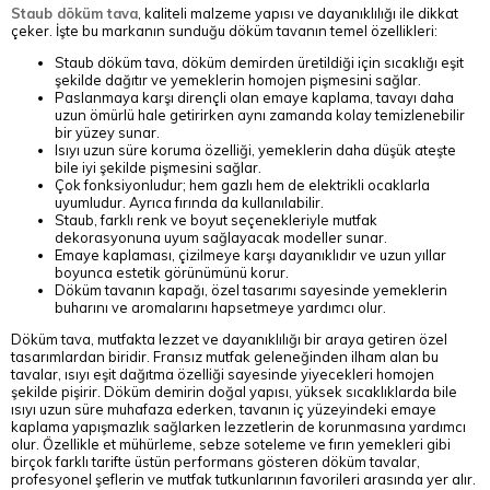
Staub döküm tava
, kaliteli malzeme yapısı ve dayanıklılığı ile dikkat
çeker. İşte bu markanın sunduğu döküm tavanın temel özellikleri:
Staub döküm tava, döküm demirden üretildiği için sıcaklığı eşit
şekilde dağıtır ve yemeklerin homojen pişmesini sağlar.
Paslanmaya karşı dirençli olan emaye kaplama, tavayı daha
uzun ömürlü hale getirirken aynı zamanda kolay temizlenebilir
bir yüzey sunar.
Isıyı uzun süre koruma özelliği, yemeklerin daha düşük ateşte
bile iyi şekilde pişmesini sağlar.
Çok fonksiyonludur; hem gazlı hem de elektrikli ocaklarla
uyumludur. Ayrıca fırında da kullanılabilir.
Staub, farklı renk ve boyut seçenekleriyle mutfak
dekorasyonuna uyum sağlayacak modeller sunar.
Emaye kaplaması, çizilmeye karşı dayanıklıdır ve uzun yıllar
boyunca estetik görünümünü korur.
Döküm tavanın kapağı, özel tasarımı sayesinde yemeklerin
buharını ve aromalarını hapsetmeye yardımcı olur.
Döküm tava, mutfakta lezzet ve dayanıklılığı bir araya getiren özel
tasarımlardan biridir. Fransız mutfak geleneğinden ilham alan bu
tavalar, ısıyı eşit dağıtma özelliği sayesinde yiyecekleri homojen
şekilde pişirir. Döküm demirin doğal yapısı, yüksek sıcaklıklarda bile
ısıyı uzun süre muhafaza ederken, tavanın iç yüzeyindeki emaye
kaplama yapışmazlık sağlarken lezzetlerin de korunmasına yardımcı
olur. Özellikle et mühürleme, sebze soteleme ve fırın yemekleri gibi
birçok farklı tarifte üstün performans gösteren döküm tavalar,
profesyonel şeflerin ve mutfak tutkunlarının favorileri arasında yer alır.