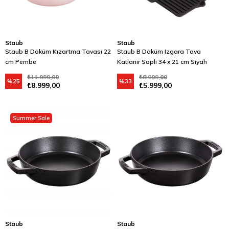
Staub
Staub
Staub B Döküm Kızartma Tavası 22
Staub B Döküm Izgara Tava
cm Pembe
Katlanır Saplı 34 x 21 cm Siyah
₺11.999,00
₺8.999,00
%25
%33
₺8.999,00
₺5.999,00
Summer Sale
Staub
Staub