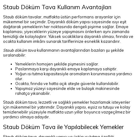
Staub Döküm Tava Kullanım Avantajları
Staub döküm tavalar, mutfakta üstün performans arayanlar için
mükemmel bir seçimdir. Dayanıklı döküm yapısı sayesinde ısıyı eşit
dağıtarak yemeklerin her noktasında dengeli pişirme sağlar. Emaye
kaplaması, yiyeceklerin yüzeye yapışmasını önlerken aynı zamanda
temizliği de kolaylaştırır. Yüksek sıcaklıklara dayanıklı olması, fırında ve
ocakta kullanım imkânı sunarak tariflerinize esneklik kazandırır.
Staub döküm tava
kullanmanın avantajlarından bazıları şu şekilde
sıralanabilir:
Yemeklerin homojen şekilde pişmesini sağlar.
Paslanmaya karşı dayanıklı emaye kaplamaya sahiptir.
Yoğun ısı tutma kapasitesiyle aromaların korunmasına yardımcı
olur.
Ocakta, fırında ve hatta açık ateşte güvenle kullanılabilir.
Yapışmaz yüzeyi sayesinde elde ve bulaşık makinesinde
rahatça yıkanabilir.
Staub döküm tava, lezzetli ve sağlıklı yemekler hazırlamak isteyenler
için mükemmel bir yatırımdır. Dayanıklı yapısı, eşsiz ısı tutuşu ve kolay
temizlenebilir yüzeyiyle mutfakta uzun yıllar boyunca vazgeçilmez bir
yardımcı olmaya adaydır.
Staub Döküm Tava ile Yapılabilecek Yemekler
Staub döküm tava, dayanıklı yapısı ve üstün ısı tutma özelliği