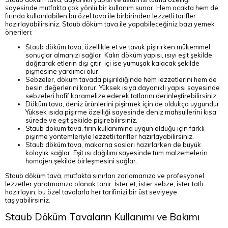
sayesinde mutfakta çok yönlü bir kullanım sunar. Hem ocakta hem de
fırında kullanılabilen bu özel tava ile birbirinden lezzetli tarifler
hazırlayabilirsiniz. Staub döküm tava ile yapabileceğiniz bazı yemek
önerileri:
Staub döküm tava, özellikle et ve tavuk pişirirken mükemmel
sonuçlar almanızı sağlar. Kalın döküm yapısı, ısıyı eşit şekilde
dağıtarak etlerin dışı çıtır, içi ise yumuşak kalacak şekilde
pişmesine yardımcı olur.
Sebzeler, döküm tavada pişirildiğinde hem lezzetlerini hem de
besin değerlerini korur. Yüksek ısıya dayanıklı yapısı sayesinde
sebzeleri hafif karamelize ederek tatlarını derinleştirebilirsiniz.
Döküm tava, deniz ürünlerini pişirmek için de oldukça uygundur.
Yüksek ısıda pişirme özelliği sayesinde deniz mahsullerini kısa
sürede ve eşit şekilde pişirebilirsiniz.
Staub döküm tava, fırın kullanımına uygun olduğu için farklı
pişirme yöntemleriyle lezzetli tarifler hazırlayabilirsiniz.
Staub döküm tava, makarna sosları hazırlarken de büyük
kolaylık sağlar. Eşit ısı dağılımı sayesinde tüm malzemelerin
homojen şekilde birleşmesini sağlar.
Staub döküm tava, mutfakta sınırları zorlamanıza ve profesyonel
lezzetler yaratmanıza olanak tanır. İster et, ister sebze, ister tatlı
hazırlayın; bu özel tavalarla her tarifinizi bir üst seviyeye
taşıyabilirsiniz.
Staub Döküm Tavaların Kullanımı ve Bakımı