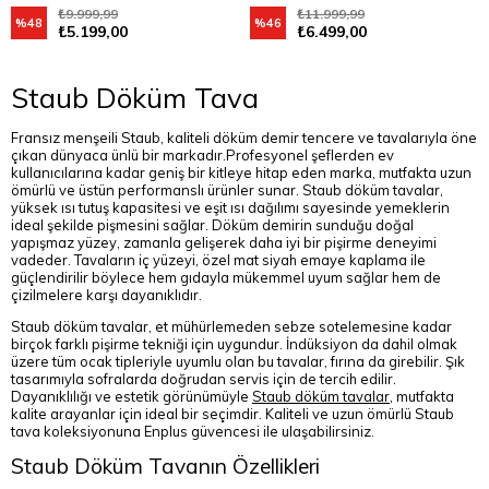
₺9.999,99
₺11.999,99
%48
%46
₺5.199,00
₺6.499,00
Staub Döküm Tava
Fransız menşeili Staub, kaliteli döküm demir tencere ve tavalarıyla öne
çıkan dünyaca ünlü bir markadır.Profesyonel şeflerden ev
kullanıcılarına kadar geniş bir kitleye hitap eden marka, mutfakta uzun
ömürlü ve üstün performanslı ürünler sunar. Staub döküm tavalar,
yüksek ısı tutuş kapasitesi ve eşit ısı dağılımı sayesinde yemeklerin
ideal şekilde pişmesini sağlar. Döküm demirin sunduğu doğal
yapışmaz yüzey, zamanla gelişerek daha iyi bir pişirme deneyimi
vadeder. Tavaların iç yüzeyi, özel mat siyah emaye kaplama ile
güçlendirilir böylece hem gıdayla mükemmel uyum sağlar hem de
çizilmelere karşı dayanıklıdır.
Staub döküm tavalar, et mühürlemeden sebze sotelemesine kadar
birçok farklı pişirme tekniği için uygundur. İndüksiyon da dahil olmak
üzere tüm ocak tipleriyle uyumlu olan bu tavalar, fırına da girebilir. Şık
tasarımıyla sofralarda doğrudan servis için de tercih edilir.
Dayanıklılığı ve estetik görünümüyle
Staub döküm tavalar
, mutfakta
kalite arayanlar için ideal bir seçimdir. Kaliteli ve uzun ömürlü Staub
tava koleksiyonuna Enplus güvencesi ile ulaşabilirsiniz.
Staub Döküm Tavanın Özellikleri