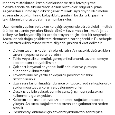
Modern mutfaklarda, kamp alanlarında ve açık hava pişirme
aktivitelerinde de sıklıkla tercih edilen bu tavalar, sağlıklı pişirme
seçenekleri sunmasıyla dikkat çeker. Yüksek ısıya dayanıklı olmaları
sayesinde ocaktan fırına kolaylıkla taşınabilir, bu da farklı pişirme
tekniklerini bir araya getirmeyi mümkün kılar.
Uzun ömürlü yapıları ve bakım kolaylığı sayesinde sürdürülebilir mutfak
ürünleri arasında yer alan
Staub döküm tava modelleri
, mutfağında
kaliteyi ve fonksiyonelliği bir arada arayanlar için ideal bir seçenektir.
Ancak ancak doğru şekilde temizlenmezse zarar görebilir. Bu sebeple
döküm tava kullanımında ve temizliğinde şunlara dikkat edilmeli:
Döküm tavanızı kademeli olarak ısıtın. Ani sıcaklık değişiklikleri
tavanın yapısına zarar verebilir.
Tahta veya silikon mutfak gereçleri kullanarak tavanın emaye
kaplamasını koruyabilirsiniz.
Çok sert kimyasallar yerine, hafif sabunlar ve yumuşak
süngerler kullanılmalıdır.
Tavanızı kuru bir yerde saklayarak paslanma riskini
azaltabilirsiniz.
Uzun süre kullanılmadığında, ince bir tabaka yağ ile kaplanarak
saklanması tavayı korur ve paslanmayı önler.
Düşük ısıda bile yüksek verimle çalıştığı için aşırı yüksek ısı
kullanımına gerek yoktur.
Kullanım sonrasında tavanızı tamamen soğuttuktan sonra
yıkayın. Ani sıcak soğuk teması tavanızda çatlamalara neden
olabilir.
Paslanmayı önlemek için, tavanızı yıkandıktan sonra iyice