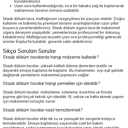
kurulamalısınız.
Uzun süre kullanılmadığında, ince bir tabaka yağ ile kaplanarak
saklanması tavanın ömrünü uzatabilir.
Staub döküm tava, mutfağınızın vazgeçilmez bir parçası olabilir. Doğru
kullanım ve bakımla bu premium tavanın avantajlarından uzun yıllar
boyunca yararlanabilirsiniz. Staub döküm ızgara tava ile mükemmel
ızgara deneyimi yaşayabilir, yemeklerinize profesyonel bir dokunuş
katabilirsiniz. Mutfağınıza lezzetin yanı sıra profesyonelliği getirecek
ürünler Enplus'ta bulabilir, güvenle satın alabilirsiniz.
Sıkça Sorulan Sorular
Staub döküm tavalarda hangi malzeme kullanılır?
Staub döküm tavalar, yüksek kaliteli dökme demirden üretilir ve
dayanıklı emaye kaplama ile kaplanır. Bu malzemeler, ısıyı eşit şekilde
dağıtarak yemeklerin mükemmel pişmesini sağlar.
Staub döküm tavalar hangi yemekler için idealdir?
Staub döküm tavalar, mühürleme, soteleme, kızartma ve fırında
pişirme gibi birçok teknik için idealdir. Et, sebze ve hatta ekmek yapımı
için mükemmel sonuçlar sunar.
Staub döküm tavalar nasıl temizlenmeli?
Staub döküm tavalar elde ılık su ve yumuşak bir süngerle kolayca
temizlenebilir. Emaye kaplaması sayesinde özel bir bakım
gerektirmez, sadece tamamen kuruduğundan emin olmak yeterlidir.