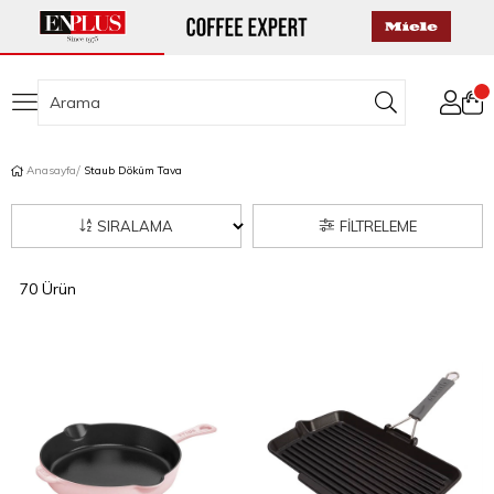
Anasayfa
Staub Döküm Tava
SIRALAMA
FILTRELEME
70 Ürün