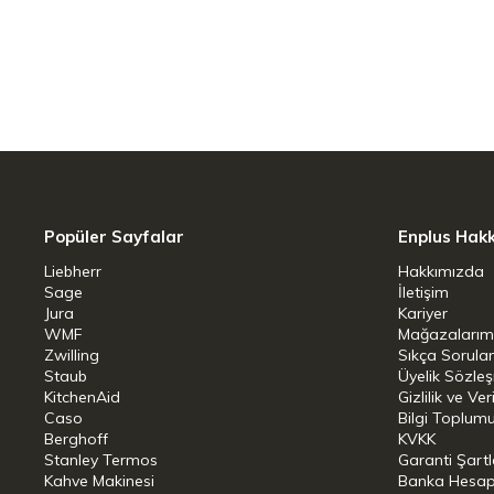
tutmayan ve yıllarca ilk günkü zara
Isınmayan Ergonomik Sap:
Fırı
dilimlerken ve servis ederken elini
31,5 cm İdeal Uzunluk:
Büyük pa
güvenle sabitlemek için optimum
Bulaşık Makinesinde Yıkanabilir
eklemsiz yapısıyla zahmetsiz ve hi
Popüler Sayfalar
Enplus Hak
Teknik Detaylar ve Ölçüler:
Liebherr
Hakkımızda
Sage
İletişim
Jura
Kariyer
Malzeme: 18/10 Mat Paslanmaz 
WMF
Mağazalarım
Zwilling
Sıkça Sorula
Uzunluk: 31,5 cm
Staub
Üyelik Sözle
KitchenAid
Gizlilik ve Ver
Caso
Bilgi Toplumu
Berghoff
KVKK
Stanley Termos
Garanti Şartl
Kahve Makinesi
Banka Hesap B