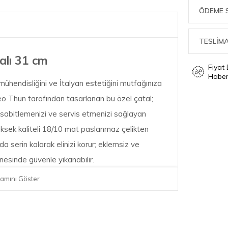
ÖDEME 
TESLİMA
alı 31 cm
Fiyat
Haber
ühendisliğini ve İtalyan estetiğini mutfağınıza
eo Thun tarafından tasarlanan bu özel çatal;
e sabitlemenizi ve servis etmenizi sağlayan
ksek kaliteli 18/10 mat paslanmaz çelikten
da serin kalarak elinizi korur; eklemsiz ve
inesinde güvenle yıkanabilir.
amını Göster
Prof Serisi):
Estetik, minimalist çizgileri ve
buluşturan ödüllü tasarım dili.
rozyona dayanıklı, paslanmayan, leke