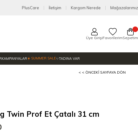
PlusCare
İletişim
Kargom Nerede
Mağazalarımız
Üye Girişi
Favorilerim
Sepetim
☀️ SUMMER SALE
R
KAMPANYALAR
✨TADINA VAR
< < ÖNCEKI SAYFAYA DÖN
ng Twin Prof Et Çatalı 31 cm
0