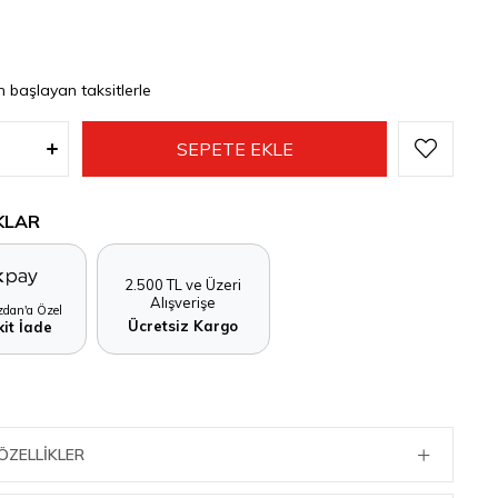
n başlayan taksitlerle
KLAR
2.500 TL ve Üzeri
Alışverişe
dan'a Özel
Ücretsiz Kargo
it İade
ÖZELLIKLER