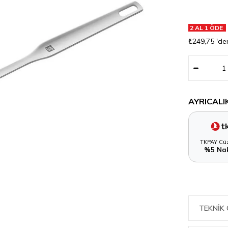
2 AL 1 ÖDE
₺249,75
'de
AYRICALI
TKPAY Cüz
%5 Nak
TEKNIK 