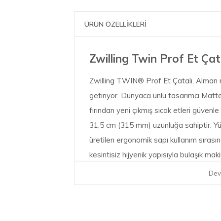
ÜRÜN ÖZELLİKLERİ
Zwilling Twin Prof Et Çat
Zwilling TWIN® Prof Et Çatalı, Alman m
getiriyor. Dünyaca ünlü tasarımcı Matt
fırından yeni çıkmış sıcak etleri güvenl
31,5 cm (315 mm) uzunluğa sahiptir. Yü
üretilen ergonomik sapı kullanım sırasın
kesintisiz hijyenik yapısıyla bulaşık mak
Dev
Matteo Thun Tasarımı (TWIN® 
profesyonel mutfak standartlarını 
18/10 Mat Paslanmaz Çelik:
Ko