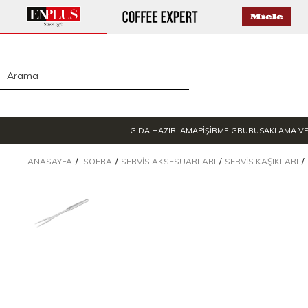
GIDA HAZIRLAMA
PİŞİRME GRUBU
SAKLAMA V
ANASAYFA
SOFRA
SERVIS AKSESUARLARI
SERVIS KAŞIKLARI