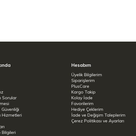
fetini koruyan birinci sınıf metal kalitesi.
ndan veya ızgaradan çıkan sıcak etleri
zi koruyan, serin kalan dengeli kulp tasarımı.
rça etleri, rostoları ve kümes hayvanlarını
 erişim mesafesi.
lik:
Yemek sonrasında bakteri barındırmayan
jyenik temizlik.
kında
Hesabım
Üyelik Bilgilerim
Siparişlerim
PlusCare
Çelik
ız
Kargo Takip
n Sorular
Kolay İade
şmesi
Favorilerim
i Güvenliği
Hediye Çeklerim
 Hizmetleri
İade ve Değişim Taleplerim
Çerez Politikası ve Ayarları
arı
ilgileri