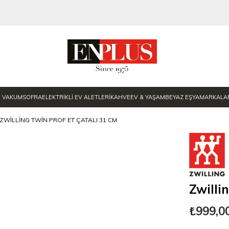
E VAKUM
SOFRA
ELEKTRİKLİ EV ALETLERİ
KAHVE
EV & YAŞAM
BEYAZ EŞYA
MARKALA
ZWILLING TWIN PROF ET ÇATALI 31 CM
Zwilli
₺999,0