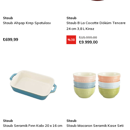
Staub
Staub
Staub Ahşap Krep Spatulası
Staub B La Cocotte Döküm Tencere
24 cm 3,8 L Kiraz
₺15.999,00
₺699,99
%38
₺9.999,00
Staub
Staub
Staub Seramik Fırın Kabı 20 x 16 cm
Staub Macaron Seramik Kase Seti