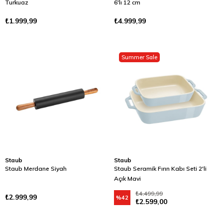
Turkuaz
6'lı 12 cm
₺1.999,99
₺4.999,99
Summer Sale
Staub
Staub
Staub Merdane Siyah
Staub Seramik Fırın Kabı Seti 2'li
Açık Mavi
₺4.499,99
₺2.999,99
%42
₺2.599,00