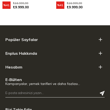
₺16.999,99
₺16.999,99
%41
%41
₺9.999,00
₺9.999,00
Popüler Sayfalar
Enplus Hakkında
Hesabım
E-Bülten
Kampanyalar, yemek tarifleri ve daha fazlası…
Bizi Takip Edin